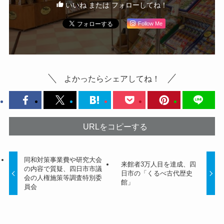
いいね または フォローしてね！
Follow Me
よかったらシェアしてね！
URLをコピーする
同和対策事業費や研究大会
来館者3万人目を達成、四
の内容で質疑、四日市市議
日市の「くるべ古代歴史
会の人権施策等調査特別委
館」
員会