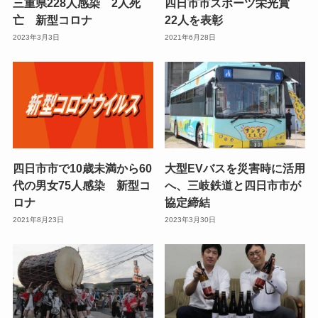
三重県228人感染 2人死
四日市市スポーツ栄光賞
亡 新型コロナ
22人を表彰
2023年3月3日
2021年6月28日
四日市市で10歳未満から60
大型EVバスを災害時に活用
代の男女75人感染 新型コ
へ、三岐鉄道と四日市市が
ロナ
協定締結
2021年8月23日
2023年3月30日