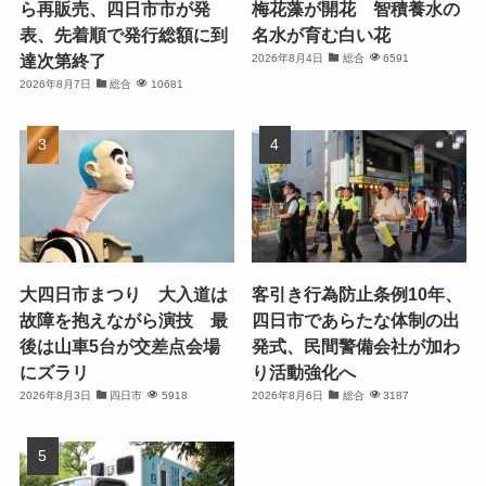
ら再販売、四日市市が発
梅花藻が開花 智積養水の
表、先着順で発行総額に到
名水が育む白い花
達次第終了
2026年8月4日
総合
6591
2026年8月7日
総合
10681
大四日市まつり 大入道は
客引き行為防止条例10年、
故障を抱えながら演技 最
四日市であらたな体制の出
後は山車5台が交差点会場
発式、民間警備会社が加わ
にズラリ
り活動強化へ
2026年8月3日
四日市
5918
2026年8月6日
総合
3187