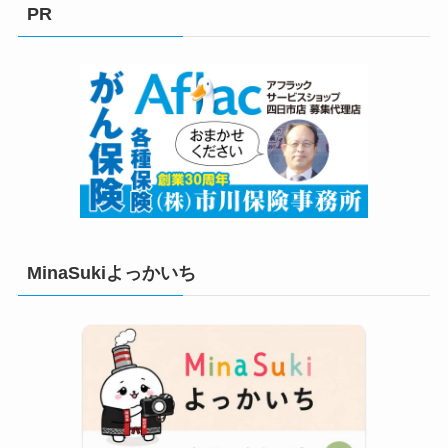
リ
PR
ー
MinaSukiよっかいち