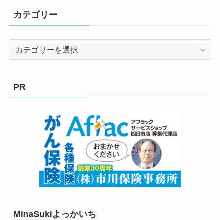
カテゴリー
カ
テ
ゴ
リ
PR
ー
MinaSukiよっかいち