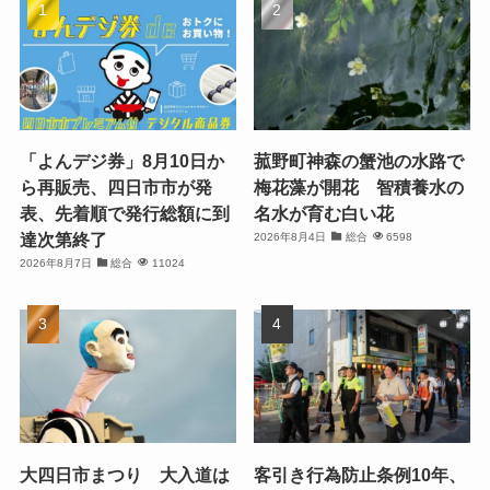
「よんデジ券」8月10日か
菰野町神森の蟹池の水路で
ら再販売、四日市市が発
梅花藻が開花 智積養水の
表、先着順で発行総額に到
名水が育む白い花
達次第終了
2026年8月4日
総合
6598
2026年8月7日
総合
11024
大四日市まつり 大入道は
客引き行為防止条例10年、