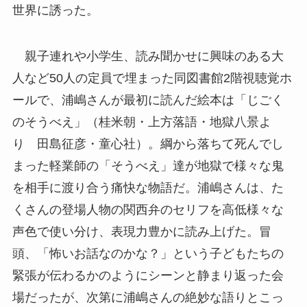
世界に誘った。
親子連れや小学生、読み聞かせに興味のある大
人など50人の定員で埋まった同図書館2階視聴覚ホ
ールで、浦嶋さんが最初に読んだ絵本は「じごく
のそうべえ」（桂米朝・上方落語・地獄八景よ
り 田島征彦・童心社）。綱から落ちて死んでし
まった軽業師の「そうべえ」達が地獄で様々な鬼
を相手に渡り合う痛快な物語だ。浦嶋さんは、た
くさんの登場人物の関西弁のセリフを高低様々な
声色で使い分け、表現力豊かに読み上げた。冒
頭、「怖いお話なのかな？」という子どもたちの
緊張が伝わるかのようにシーンと静まり返った会
場だったが、次第に浦嶋さんの絶妙な語りとこっ