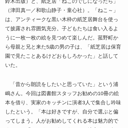
鈴木出版）と、紙芝居「ねこのでしになったら」
（津田真一／和歌山静子・童心社）。「ねこ～」
は、アンティークな黒い木枠の紙芝居舞台を使っ
て披露され雰囲気充分。子どもたちは食い入るよ
うに一枚一枚の絵を見つめて楽しんだ。菰野町か
ら母親と兄と来た5歳の男の子は、「紙芝居は保育
園で見たことあるけどおもしろかった」と話して
いた。
「昔から朗読をしたいと思っていた」という浦
嶋さん。今回は図書館スタッフお勧めの10冊の絵
本を借り、実家のキッチンに演者3人で集合し吟味
したという。「本は好きですが、自分で選ぶと偏
ってしまう。人がお勧めしてくれる本は魅力的で