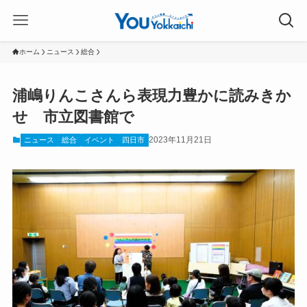
ホーム
ニュース
総合
浦嶋りんこさんら表現力豊かに読みきか
せ 市立図書館で
2023年11月21日
ニュース
総合
イベント
四日市