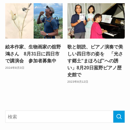
絵本作家、生物画家の舘野
歌と朗読、ピアノ演奏で美
鴻さん 8月31日に四日市
しい四日市の姿を 「光さ
で講演会 参加者募集中
す郷土“まほろば”への誘
い」8月20日菰野ピアノ歴
2024年8月3日
史館で
2023年8月12日