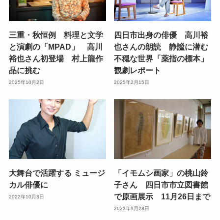
三重・秋恒例 料理と文学
四日市出身の俳優 高川裕
と演劇の「MPAD」 高川
也さんの朗読 静謐に潜む
裕也さん初登場 村上龍作
不穏な世界「薬指の標本」
品に挑む
観劇レポート
2025年10月2日
2025年2月15日
大舞台で活躍する ミュージ
「イモムシ画家」の桃山鈴
カル俳優に
子さん 四日市市立図書館
で原画展示 11月26日まで
2022年10月3日
2023年9月28日