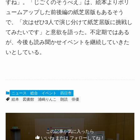
すね」。「じごくのそうべえ」は、絵本よりボリ
ュームアップした前後編の紙芝居版もあるそう
で、「次はぜひ3人で演じ分けて紙芝居版に挑戦し
てみたいです」と意欲を語った。不定期ではある
が、今後も読み聞かせイベントを継続していきた
いとしている。
ニュース
総合
イベント
四日市
絵本
図書館
浦嶋りんこ
朗読
俳優
この記事が気に入ったら
いいね または フォローしてね！