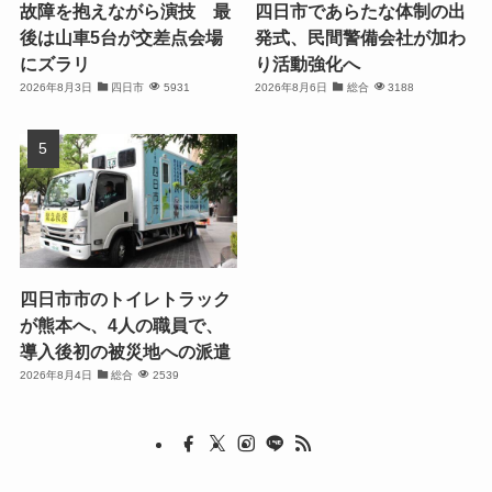
故障を抱えながら演技 最
四日市であらたな体制の出
後は山車5台が交差点会場
発式、民間警備会社が加わ
にズラリ
り活動強化へ
2026年8月3日
四日市
5931
2026年8月6日
総合
3188
四日市市のトイレトラック
が熊本へ、4人の職員で、
導入後初の被災地への派遣
2026年8月4日
総合
2539