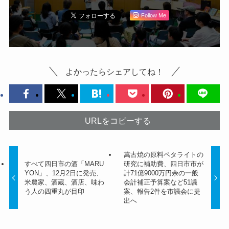
Follow Me
よかったらシェアしてね！
URLをコピーする
萬古焼の原料ペタライトの
すべて四日市の酒「MARU
研究に補助費、四日市市が
YON」、12月2日に発売、
計71億9000万円余の一般
米農家、酒蔵、酒店、味わ
会計補正予算案など51議
う人の四重丸が目印
案、報告2件を市議会に提
出へ