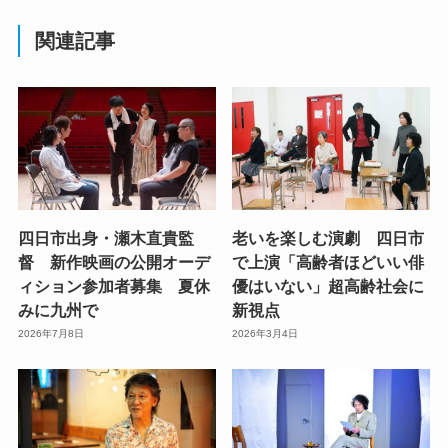
関連記事
四日市出身・瀬木直貴監
老いを楽しむ演劇 四日市
督 新作映画の公開オーデ
で上演「高齢者ほどいい俳
ィション参加者募集 夏休
優はいない」超高齢社会に
みに九州で
新視点
2026年7月8日
2026年3月4日