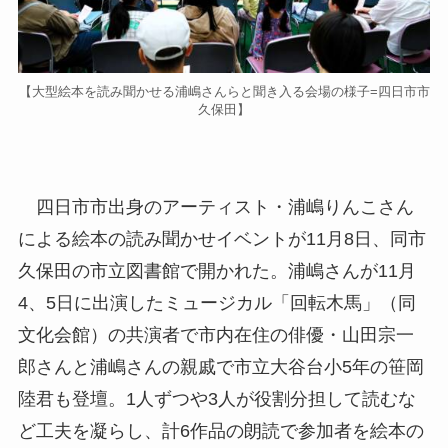
【大型絵本を読み聞かせる浦嶋さんらと聞き入る会場の様子=四日市市
久保田】
四日市市出身のアーティスト・浦嶋りんこさん
による絵本の読み聞かせイベントが11月8日、同市
久保田の市立図書館で開かれた。浦嶋さんが11月
4、5日に出演したミュージカル「回転木馬」（同
文化会館）の共演者で市内在住の俳優・山田宗一
郎さんと浦嶋さんの親戚で市立大谷台小5年の笹岡
陸君も登壇。1人ずつや3人が役割分担して読むな
ど工夫を凝らし、計6作品の朗読で参加者を絵本の