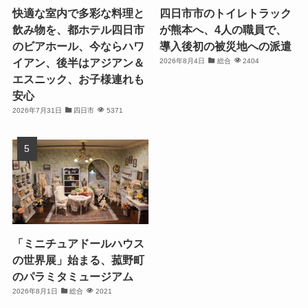
快適な室内で多彩な料理と
四日市市のトイレトラック
飲み物を、都ホテル四日市
が熊本へ、4人の職員で、
のビアホール、今ならハワ
導入後初の被災地への派遣
イアン、後半はアジアン＆
2026年8月4日
総合
2404
エスニック、お子様連れも
安心
2026年7月31日
四日市
5371
「ミニチュアドールハウス
の世界展」始まる、菰野町
のパラミタミュージアム
2026年8月1日
総合
2021