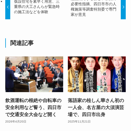
仮設住宅を素早く用意、三
必要性指摘、四日市市の人
重県の大工さんらが緊急時
権施策等調査特別委で専門
の施工法などを体験
家が意見
関連記事
飲酒運転の根絶や自転車の
落語家の桂しん華さん初の
安全利用など誓う、四日市
一人会、名古屋の大須演芸
で交通安全大会など開く
場で、四日市出身
2026年4月20日
2025年11月21日