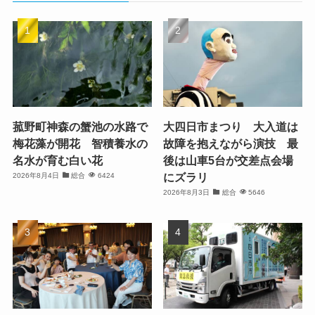
菰野町神森の蟹池の水路で
大四日市まつり 大入道は
梅花藻が開花 智積養水の
故障を抱えながら演技 最
名水が育む白い花
後は山車5台が交差点会場
にズラリ
2026年8月4日
総合
6424
2026年8月3日
総合
5646