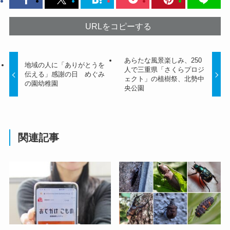
URLをコピーする
あらたな風景楽しみ、250
地域の人に「ありがとうを
人で三重県「さくらプロジ
伝える」感謝の日 めぐみ
ェクト」の植樹祭、北勢中
の園幼稚園
央公園
関連記事