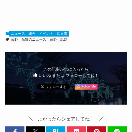
ニュース
総合
イベント
四日市
菰野
菰野のニュース
菰野 話題
この記事が気に入ったら
いいね または フォローしてね！
Follow Me
よかったらシェアしてね！