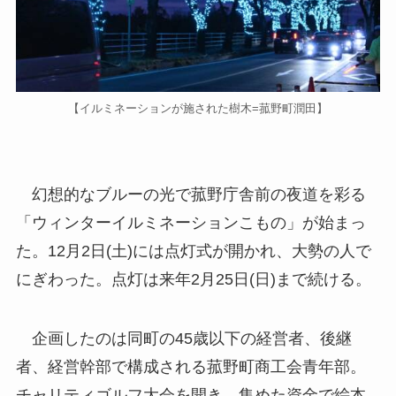
【イルミネーションが施された樹木=菰野町潤田】
幻想的なブルーの光で菰野庁舎前の夜道を彩る
「ウィンターイルミネーションこもの」が始まっ
た。12月2日(土)には点灯式が開かれ、大勢の人で
にぎわった。点灯は来年2月25日(日)まで続ける。
企画したのは同町の45歳以下の経営者、後継
者、経営幹部で構成される菰野町商工会青年部。
チャリティゴルフ大会を開き、集めた資金で絵本