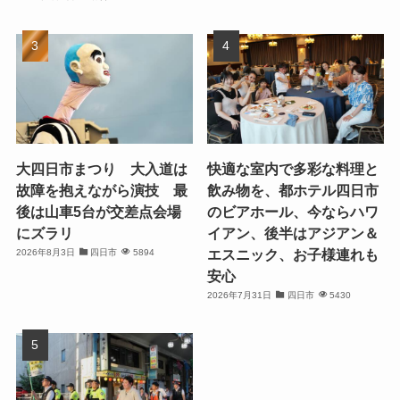
大四日市まつり 大入道は
快適な室内で多彩な料理と
故障を抱えながら演技 最
飲み物を、都ホテル四日市
後は山車5台が交差点会場
のビアホール、今ならハワ
にズラリ
イアン、後半はアジアン＆
エスニック、お子様連れも
2026年8月3日
四日市
5894
安心
2026年7月31日
四日市
5430