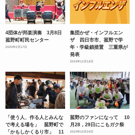
4団体が邦楽演奏 3月8日
集団かぜ・インフルエン
菰野町町民センター
ザ 四日市市、菰野で学
年・学級鎖措置 三重県が
2020年2月17日
発表
2024年12月14日
「使う人、作る人とみんな
菰野のファンになって 10
で考える場を」 菰野町で
月28，29日にこもガク祭
「かもしかくるり市」 11
2023年10月24日