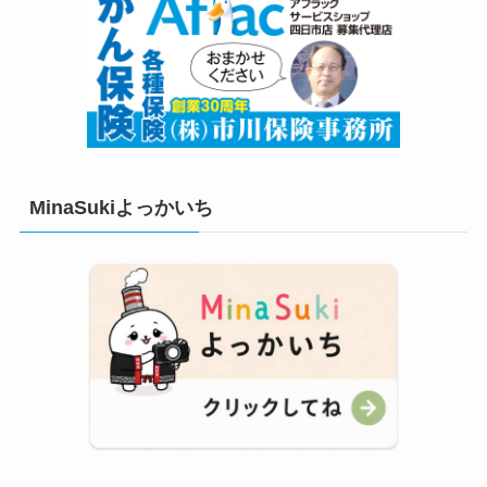
MinaSukiよっかいち