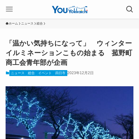
ホーム
ニュース
総合
「温かい気持ちになって」 ウィンター
イルミネーションこもの始まる 菰野町
商工会青年部が企画
2023年12月2日
ニュース
総合
イベント
四日市