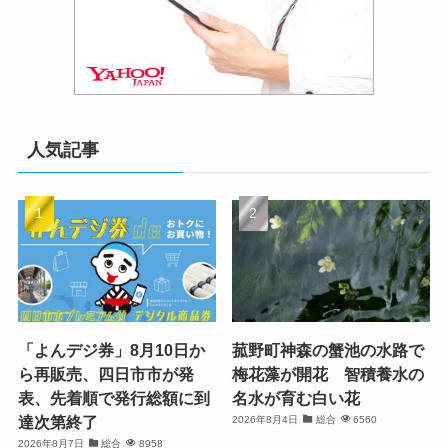
人気記事
「よんデジ券」8月10日か
菰野町神森の蟹池の水路で
ら再販売、四日市市が発
梅花藻が開花 智積養水の
表、先着順で発行総額に到
名水が育む白い花
達次第終了
2026年8月4日
総合
6560
2026年8月7日
総合
8958