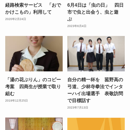
経路検索サービス 「おで
6月4日は「虫の日」 四日
かけこもの」利用して
市で虫と出会う、虫と遊
ぶ
2020年2月24日
2023年6月4日
「湯の花ぷりん」のコピー
自分の精一杯を 菰野高の
考案 四商生が授業で取り
弓道、少林寺拳法でインタ
組む
ーハイ出場選手 表敬訪問
で目標話す
2019年12月25日
2023年7月13日