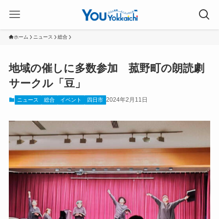
ホーム
ニュース
総合
地域の催しに多数参加 菰野町の朗読劇
サークル「豆」
2024年2月11日
ニュース
総合
イベント
四日市