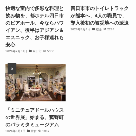
快適な室内で多彩な料理と
四日市市のトイレトラック
飲み物を、都ホテル四日市
が熊本へ、4人の職員で、
のビアホール、今ならハワ
導入後初の被災地への派遣
イアン、後半はアジアン＆
2026年8月4日
総合
2284
エスニック、お子様連れも
安心
2026年7月31日
四日市
5350
「ミニチュアドールハウス
の世界展」始まる、菰野町
のパラミタミュージアム
2026年8月1日
総合
1987