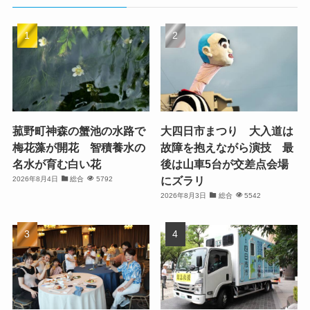
菰野町神森の蟹池の水路で
大四日市まつり 大入道は
梅花藻が開花 智積養水の
故障を抱えながら演技 最
名水が育む白い花
後は山車5台が交差点会場
にズラリ
2026年8月4日
総合
5792
2026年8月3日
総合
5542