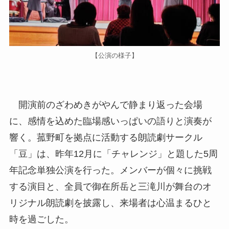
【公演の様子】
開演前のざわめきがやんで静まり返った会場
に、感情を込めた臨場感いっぱいの語りと演奏が
響く。菰野町を拠点に活動する朗読劇サークル
「豆」は、昨年12月に「チャレンジ」と題した5周
年記念単独公演を行った。メンバーが個々に挑戦
する演目と、全員で御在所岳と三滝川が舞台のオ
リジナル朗読劇を披露し、来場者は心温まるひと
時を過ごした。