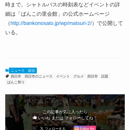
時まで。シャトルバスの時刻表などイベントの詳
細は「ばんこの里会館」の公式ホームページ
（
http://bankonosato.jp/wp/matsuri-2/
）で公開して
いる。
ニュース
総合
四日市
四日市のニュース
イベント
グルメ
四日市 話題
ばんこ祭り
この記事が気に入ったら
いいね または フォローしてね！
Follow Me