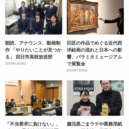
朗読、アナウンス、動画制
巨匠の作品でめぐる近代西
作 「やりたいことが見つか
洋絵画の流れと日本への影
る」 四日市高校放送部
響、パラミタミュージアム
で展覧会
2025年1月18日
2025年7月26日
「不当要求に負けない」、
腸活黒ごまラテや業務用紙