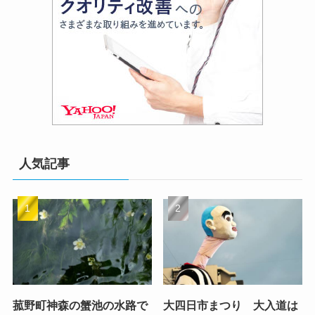
人気記事
菰野町神森の蟹池の水路で
大四日市まつり 大入道は