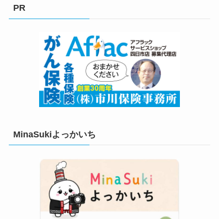
リ
PR
ー
MinaSukiよっかいち