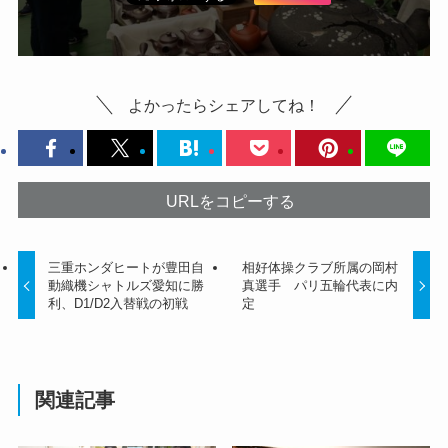
よかったらシェアしてね！
URLをコピーする
三重ホンダヒートが豊田自
相好体操クラブ所属の岡村
動織機シャトルズ愛知に勝
真選手 パリ五輪代表に内
利、D1/D2入替戦の初戦
定
関連記事