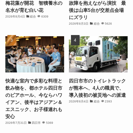
梅花藻が開花 智積養水の
故障を抱えながら演技 最
名水が育む白い花
後は山車5台が交差点会場
にズラリ
2026年8月4日
総合
6309
2026年8月3日
総合
5626
快適な室内で多彩な料理と
四日市市のトイレトラック
飲み物を、都ホテル四日市
が熊本へ、4人の職員で、
のビアホール、今ならハワ
導入後初の被災地への派遣
イアン、後半はアジアン＆
2026年8月4日
総合
2393
エスニック、お子様連れも
安心
2026年7月31日
四日市
5369