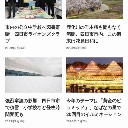
市内の公立中学校へ図書寄
鹿化川の千本桜も間もなく
贈 四日市ライオンズクラ
満開、四日市市内、この週
ブ
末は花見日和に
2020年2月26日
2023年3月30日
強烈寒波の影響 四日市市
今年のテーマは「黄金のピ
で積雪 小学校など登校時
ラミッド」、なばなの里で
間変更も
20回目のイルミネーション
2025年2月19日
2023年10月20日