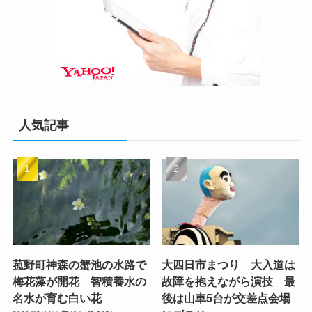
人気記事
菰野町神森の蟹池の水路で
大四日市まつり 大入道は
梅花藻が開花 智積養水の
故障を抱えながら演技 最
名水が育む白い花
後は山車5台が交差点会場