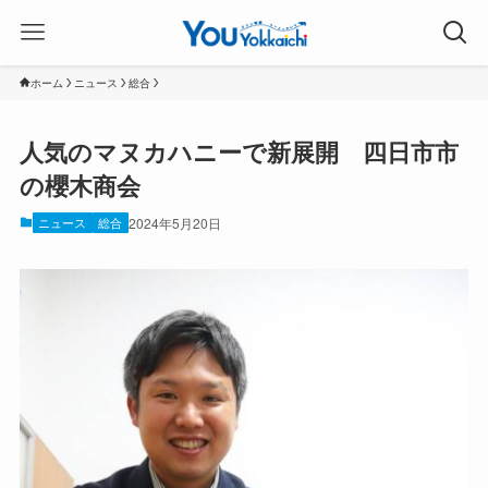
ホーム
ニュース
総合
人気のマヌカハニーで新展開 四日市市
の櫻木商会
ニュース
総合
2024年5月20日