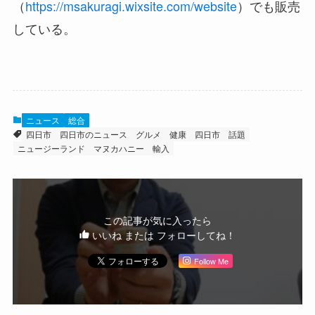
（
https://msakuragi.wixsite.com/website
）でも販売
している。
ニュース
総合
四日市
四日市のニュース
グルメ
健康
四日市 話題
ニュージーランド
マヌカハニー
輸入
この記事が気に入ったら
いいね または フォローしてね！
Follow Me