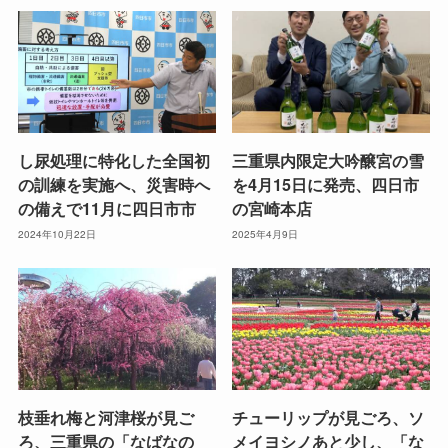
し尿処理に特化した全国初
三重県内限定大吟醸宮の雪
の訓練を実施へ、災害時へ
を4月15日に発売、四日市
の備えで11月に四日市市
の宮崎本店
2024年10月22日
2025年4月9日
枝垂れ梅と河津桜が見ご
チューリップが見ごろ、ソ
ろ、三重県の「なばなの
メイヨシノあと少し、「な