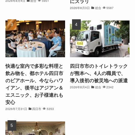
にズラリ
2026年8月4日
総合
5951
2026年8月3日
総合
5587
快適な室内で多彩な料理と
四日市市のトイレトラック
飲み物を、都ホテル四日市
が熊本へ、4人の職員で、
のビアホール、今ならハワ
導入後初の被災地への派遣
イアン、後半はアジアン＆
2026年8月4日
総合
2342
エスニック、お子様連れも
安心
2026年7月31日
四日市
5353