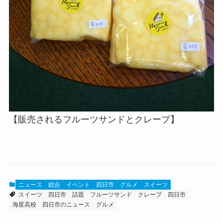
【販売されるフルーツサンドとクレープ】
ニュース
総合
イベント
四日市
グルメ
スイーツ
スイーツ
四日市 話題
フルーツサンド
クレープ
四日市
海星高校
四日市のニュース
グルメ