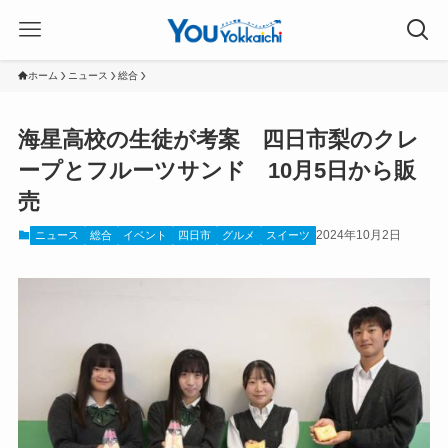
ホーム
ニュース
総合
海星高校の生徒が考案 四日市梨のクレ
ープとフルーツサンド 10月5日から販
売
2024年10月2日
ニュース
総合
イベント
四日市
グルメ
スイーツ