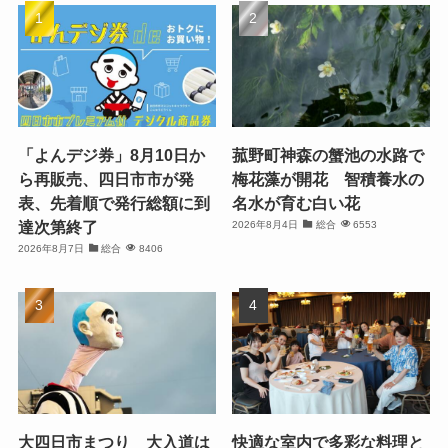
「よんデジ券」8月10日か
菰野町神森の蟹池の水路で
ら再販売、四日市市が発
梅花藻が開花 智積養水の
表、先着順で発行総額に到
名水が育む白い花
達次第終了
2026年8月4日
総合
6553
2026年8月7日
総合
8406
大四日市まつり 大入道は
快適な室内で多彩な料理と