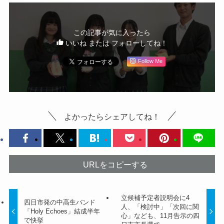
この記事が気に入ったら
いいね または フォローしてね！
Follow Me
よかったらシェアしてね！
URLをコピーする
立候補予定者説明会に4
四日市発の中高生バンド
人、「検討中」「次回に関
「Holy Echoes」結成半年
心」なども、11月告示の四
で快挙