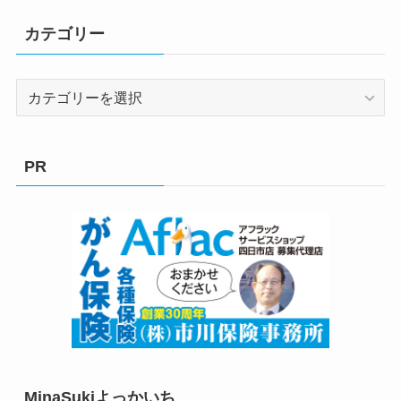
カテゴリー
カ
テ
ゴ
リ
PR
ー
MinaSukiよっかいち