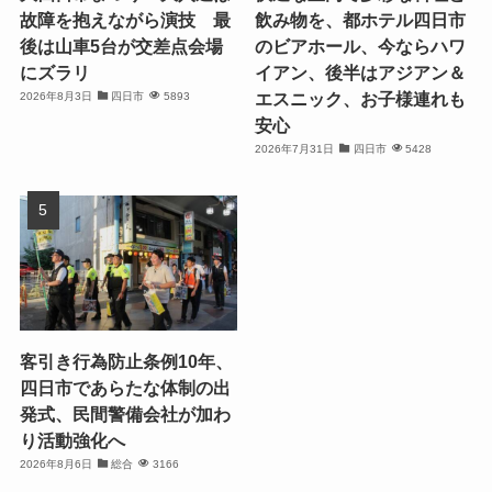
故障を抱えながら演技 最
飲み物を、都ホテル四日市
後は山車5台が交差点会場
のビアホール、今ならハワ
にズラリ
イアン、後半はアジアン＆
エスニック、お子様連れも
2026年8月3日
四日市
5893
安心
2026年7月31日
四日市
5428
客引き行為防止条例10年、
四日市であらたな体制の出
発式、民間警備会社が加わ
り活動強化へ
2026年8月6日
総合
3166