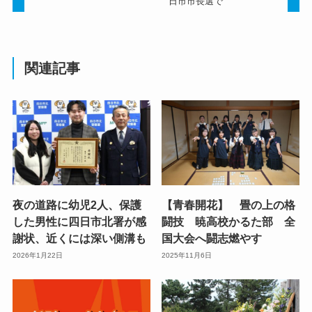
日市市長選で
関連記事
夜の道路に幼児2人、保護
【青春開花】 畳の上の格
した男性に四日市北署が感
闘技 暁高校かるた部 全
謝状、近くには深い側溝も
国大会へ闘志燃やす
2026年1月22日
2025年11月6日