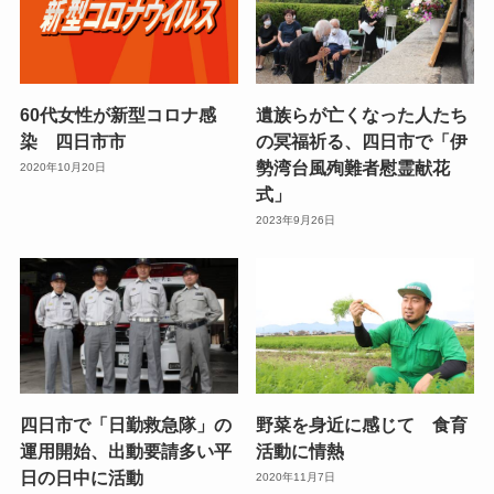
60代女性が新型コロナ感
遺族らが亡くなった人たち
染 四日市市
の冥福祈る、四日市で「伊
勢湾台風殉難者慰霊献花
2020年10月20日
式」
2023年9月26日
四日市で「日勤救急隊」の
野菜を身近に感じて 食育
運用開始、出動要請多い平
活動に情熱
日の日中に活動
2020年11月7日