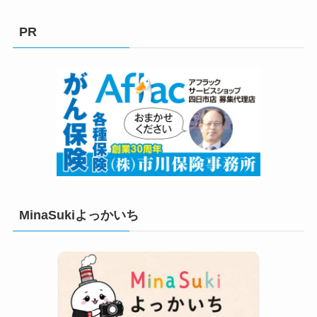
ゴ
リ
PR
ー
MinaSukiよっかいち