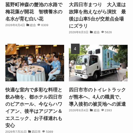
菰野町神森の蟹池の水路で
大四日市まつり 大入道は
梅花藻が開花 智積養水の
故障を抱えながら演技 最
名水が育む白い花
後は山車5台が交差点会場
にズラリ
2026年8月4日
総合
6309
2026年8月3日
総合
5626
快適な室内で多彩な料理と
四日市市のトイレトラック
飲み物を、都ホテル四日市
が熊本へ、4人の職員で、
のビアホール、今ならハワ
導入後初の被災地への派遣
イアン、後半はアジアン＆
2026年8月4日
総合
2393
エスニック、お子様連れも
安心
2026年7月31日
四日市
5369