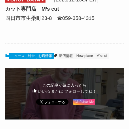
カット専門店 M’s cut
四日市市生桑町23-8 ☎059-358-4315
ニュース
総合
お店情報
新店情報
New place
M's cut
この記事が気に入ったら
いいね または フォローしてね！
Follow Me