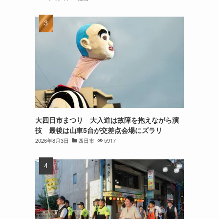
大四日市まつり 大入道は故障を抱えながら演
技 最後は山車5台が交差点会場にズラリ
2026年8月3日
四日市
5917