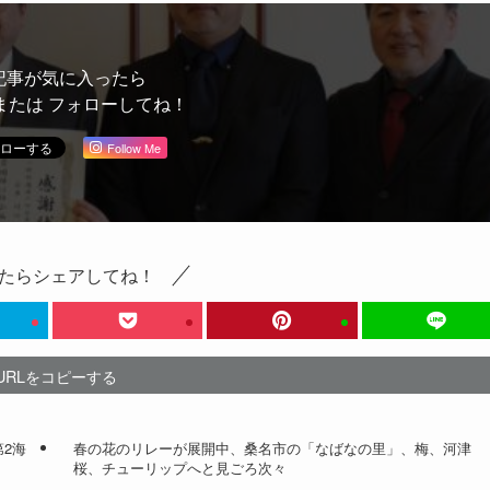
記事が気に入ったら
または フォローしてね！
Follow Me
たらシェアしてね！
URLをコピーする
2海
春の花のリレーが展開中、桑名市の「なばなの里」、梅、河津
桜、チューリップへと見ごろ次々