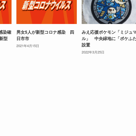
感染確
男女5人が新型コロナ感染 四
みえ応援ポケモン「ミジュ
 新型
日市市
ル」 中央緑地に「ポケふ
設置
2021年4月15日
2022年3月25日