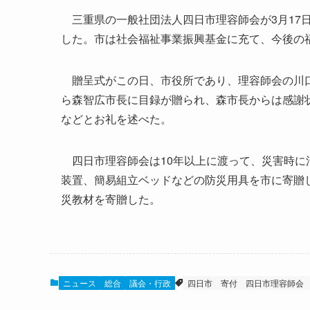
三重県の一般社団法人四日市理容師会が3月17日
した。市は社会福祉事業振興基金に充て、今後の
贈呈式がこの日、市役所であり、理容師会の川口
ら森智広市長に目録が贈られ、森市長からは感謝
などとお礼を述べた。
四日市理容師会は10年以上に渡って、災害時に
装置、簡易組立ベッドなどの防災用具を市に寄贈
災教材を寄贈した。
ニュース
総合
議会・行政
四日市
寄付
四日市理容師会