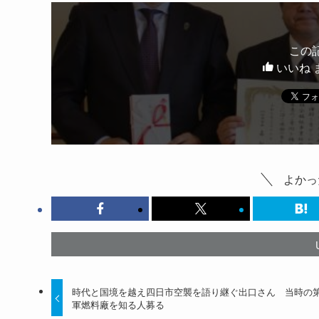
この
いいね 
よかっ
時代と国境を越え四日市空襲を語り継ぐ出口さん 当時の第
軍燃料廠を知る人募る