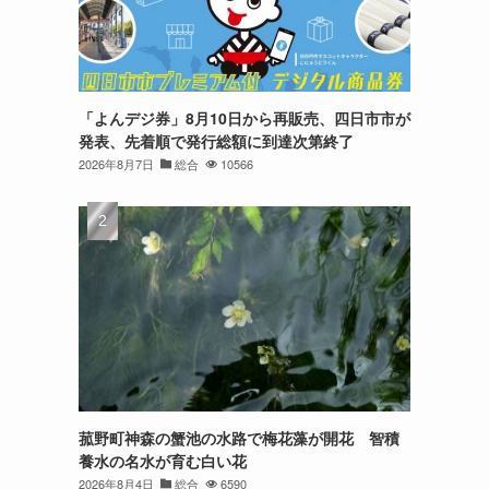
「よんデジ券」8月10日から再販売、四日市市が
発表、先着順で発行総額に到達次第終了
2026年8月7日
総合
10566
菰野町神森の蟹池の水路で梅花藻が開花 智積
養水の名水が育む白い花
2026年8月4日
総合
6590