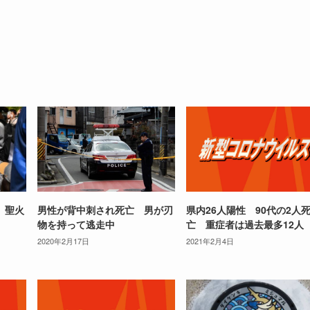
 聖火
男性が背中刺され死亡 男が刃
県内26人陽性 90代の2人
物を持って逃走中
亡 重症者は過去最多12人
2020年2月17日
2021年2月4日