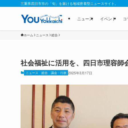
三重県四日市市の「旬」を届ける地域密着型ニュースサイト。
ニュース
イベント
コ
ホーム
ニュース
総合
社会福祉に活用を、四日市理容師
ニュース
総合
議会・行政
2025年3月17日