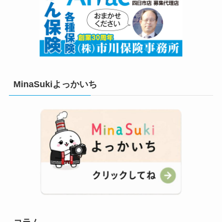
MinaSukiよっかいち