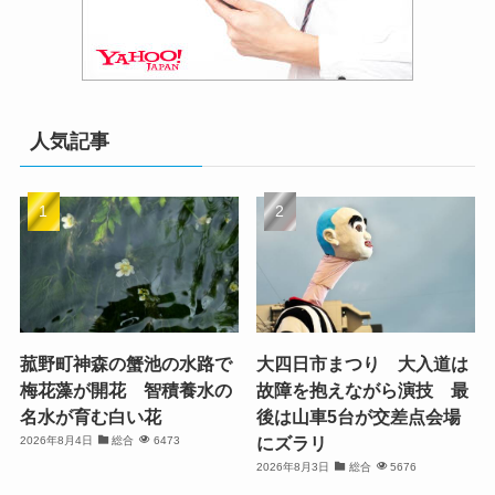
人気記事
菰野町神森の蟹池の水路で
大四日市まつり 大入道は
梅花藻が開花 智積養水の
故障を抱えながら演技 最
名水が育む白い花
後は山車5台が交差点会場
にズラリ
2026年8月4日
総合
6473
2026年8月3日
総合
5676