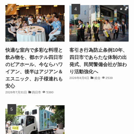
快適な室内で多彩な料理と
客引き行為防止条例10年、
飲み物を、都ホテル四日市
四日市であらたな体制の出
のビアホール、今ならハワ
発式、民間警備会社が加わ
イアン、後半はアジアン＆
り活動強化へ
エスニック、お子様連れも
2026年8月6日
総合
2539
安心
2026年7月31日
四日市
5380