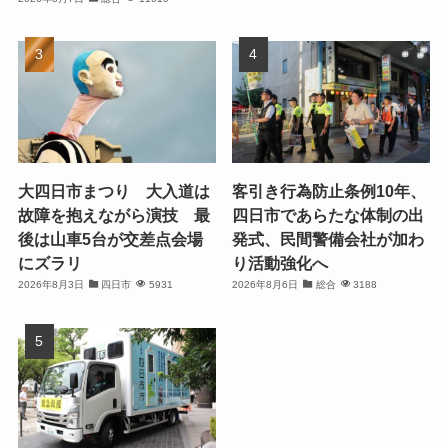
大四日市まつり 大入道は
客引き行為防止条例10年、
故障を抱えながら演技 最
四日市であらたな体制の出
後は山車5台が交差点会場
発式、民間警備会社が加わ
にズラリ
り活動強化へ
2026年8月3日
四日市
5931
2026年8月6日
総合
3188