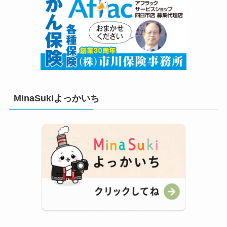
MinaSukiよっかいち