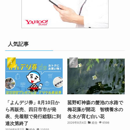
人気記事
「よんデジ券」8月10日か
菰野町神森の蟹池の水路で
ら再販売、四日市市が発
梅花藻が開花 智積養水の
表、先着順で発行総額に到
名水が育む白い花
達次第終了
2026年8月4日
総合
6598
2026年8月7日
総合
11010