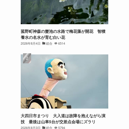
菰野町神森の蟹池の水路で梅花藻が開花 智積
養水の名水が育む白い花
2026年8月4日
総合
6514
大四日市まつり 大入道は故障を抱えながら演
技 最後は山車5台が交差点会場にズラリ
2026年8月3日
総合
5794