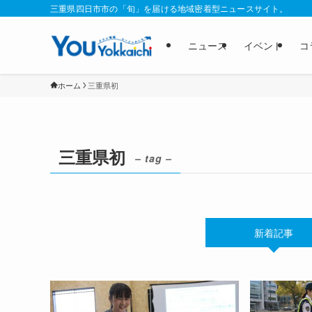
三重県四日市市の「旬」を届ける地域密着型ニュースサイト。
ニュース
イベント
コ
ホーム
三重県初
三重県初
– tag –
新着記事