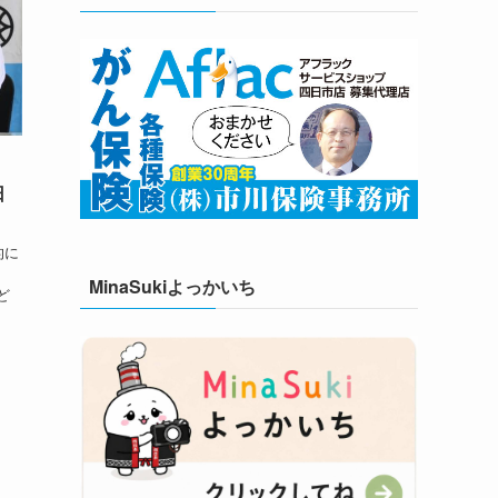
」
日
的に
、
MinaSukiよっかいち
ど