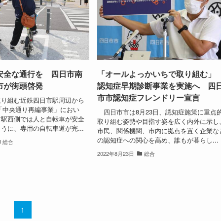
安全な通行を 四日市南
「オールよっかいちで取り組む
市が街頭啓発
認知症早期診断事業を実施へ 四
市市認知症フレンドリー宣言
り組む近鉄四日市駅周辺から
「中央通り再編事業」におい
四日市市は8月23日、認知症施策に重点
市駅西側では人と自転車が安全
取り組む姿勢や目指す姿を広く内外に示し
うに、専用の自転車道が完...
市民、関係機関、市内に拠点を置く企業な
の認知症への関心を高め、誰もが暮らし...
総合
2022年8月23日
総合
1