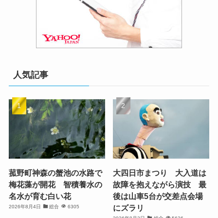
人気記事
菰野町神森の蟹池の水路で
大四日市まつり 大入道は
梅花藻が開花 智積養水の
故障を抱えながら演技 最
名水が育む白い花
後は山車5台が交差点会場
にズラリ
2026年8月4日
総合
6305