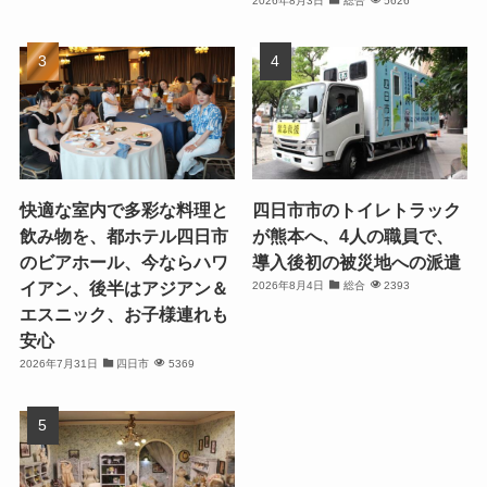
2026年8月3日
総合
5626
快適な室内で多彩な料理と
四日市市のトイレトラック
飲み物を、都ホテル四日市
が熊本へ、4人の職員で、
のビアホール、今ならハワ
導入後初の被災地への派遣
イアン、後半はアジアン＆
2026年8月4日
総合
2393
エスニック、お子様連れも
安心
2026年7月31日
四日市
5369