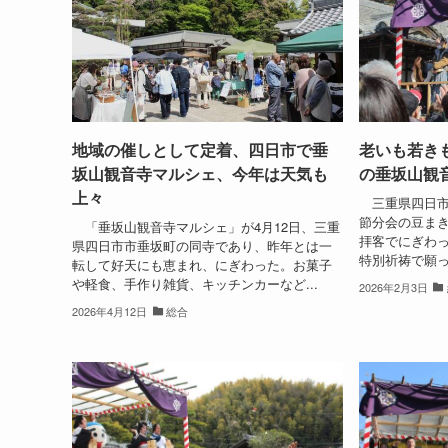
地域の催しとして定着、四日市で垂
老いも若き
坂山観音寺マルシェ、今年は天気も
の垂坂山観
上々
三重県四日市
節分会の豆ま
「垂坂山観音寺マルシェ」が4月12日、三重
拝客でにぎわ
県四日市市垂坂町の同寺であり、昨年とは一
特別祈祷で願っ
転して好天にも恵まれ、にぎわった。お菓子
や軽食、手作り雑貨、キッチンカーなど...
2026年2月3日
2026年4月12日
総合