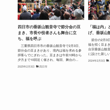
四日市の垂坂山観音寺で節分会の豆
「福は内」
まき、市長や役者さんも舞台に立
げ、垂坂山
ち、福を呼ぶ
節分の2月3
福を招く豆ま
三重県四日市市の垂坂山観音寺で2月3日、
台宗垂坂山観
節分会の豆まきがあり、境内は福を求める参
に設けた新しい
拝客らでにぎわった。豆まきは午前10時から
夕方まで10回近く催され、毎回、舞台の...
2024年2月3日
2025年2月3日
四日市