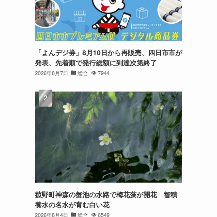
「よんデジ券」8月10日から再販売、四日市市が
発表、先着順で発行総額に到達次第終了
2026年8月7日
総合
7944
菰野町神森の蟹池の水路で梅花藻が開花 智積
養水の名水が育む白い花
2026年8月4日
総合
6549