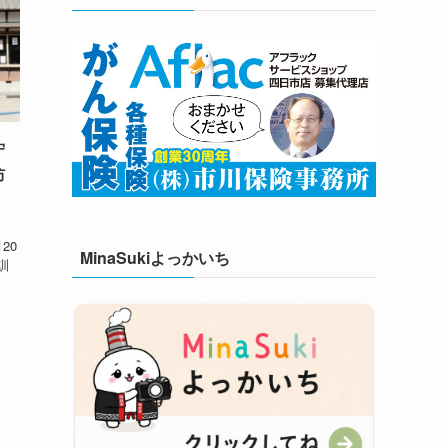
守
防
、
20
MinaSukiよっかいち
訓