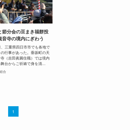
と節分会の豆まき福餅投
観音寺の境内にぎわう
日、三重県四日市市でも各地で
きの行事があった。垂坂町の天
音寺（吉田眞圓住職）では境内
舞台からご祈祷で身を清...
総合
1