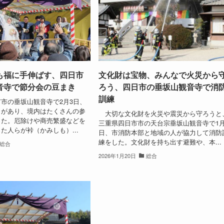
も福に手伸ばす、四日市
文化財は宝物、みんなで火災から
音寺で節分会の豆まき
ろう、四日市の垂坂山観音寺で消
訓練
市の垂坂山観音寺で2月3日、
きがあり、境内はたくさんの参
大切な文化財を火災や震災から守ろうと
った。厄除けや商売繁盛などを
三重県四日市市の天台宗垂坂山観音寺で1月
た人らが裃（かみしも）...
日、市消防本部と地域の人が協力して消防
練をした。文化財を持ち出す避難や、本...
総合
2026年1月20日
総合