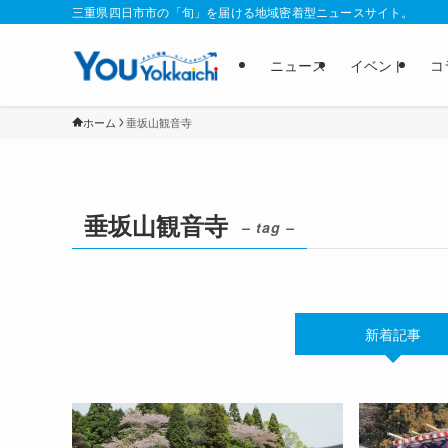
三重県四日市市の「旬」を届ける地域密着型ニュースサイト。
ニュース
イベント
コ
ホーム
垂坂山観音寺
垂坂山観音寺
– tag –
新着記事