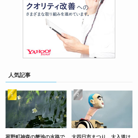
人気記事
菰野町神森の蟹池の水路で
大四日市まつり 大入道は