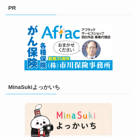
リ
PR
ー
MinaSukiよっかいち