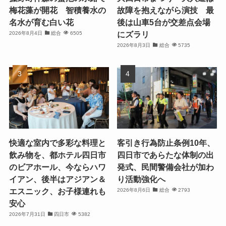
梅花藻が開花 智積養水の
故障を抱えながら演技 最
名水が育む白い花
後は山車5台が交差点会場
にズラリ
2026年8月4日
総合
6505
2026年8月3日
総合
5735
快適な室内で多彩な料理と
客引き行為防止条例10年、
飲み物を、都ホテル四日市
四日市であらたな体制の出
のビアホール、今ならハワ
発式、民間警備会社が加わ
イアン、後半はアジアン＆
り活動強化へ
エスニック、お子様連れも
2026年8月6日
総合
2793
安心
2026年7月31日
四日市
5382