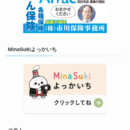
MinaSukiよっかいち