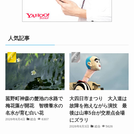
人気記事
菰野町神森の蟹池の水路で
大四日市まつり 大入道は
梅花藻が開花 智積養水の
故障を抱えながら演技 最
名水が育む白い花
後は山車5台が交差点会場
にズラリ
2026年8月4日
総合
6307
2026年8月3日
総合
5626