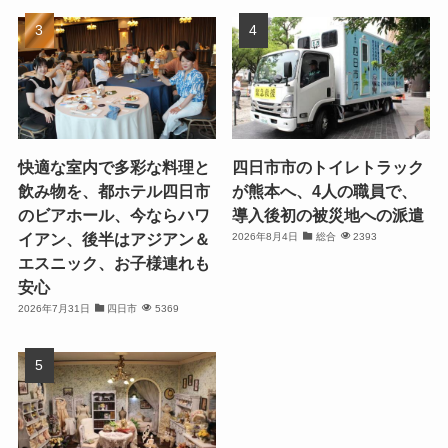
快適な室内で多彩な料理と
四日市市のトイレトラック
飲み物を、都ホテル四日市
が熊本へ、4人の職員で、
のビアホール、今ならハワ
導入後初の被災地への派遣
イアン、後半はアジアン＆
2026年8月4日
総合
2393
エスニック、お子様連れも
安心
2026年7月31日
四日市
5369