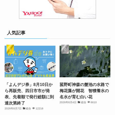
人気記事
「よんデジ券」8月10日か
菰野町神森の蟹池の水路で
ら再販売、四日市市が発
梅花藻が開花 智積養水の
表、先着順で発行総額に到
名水が育む白い花
達次第終了
2026年8月4日
総合
6610
2026年8月7日
総合
12216