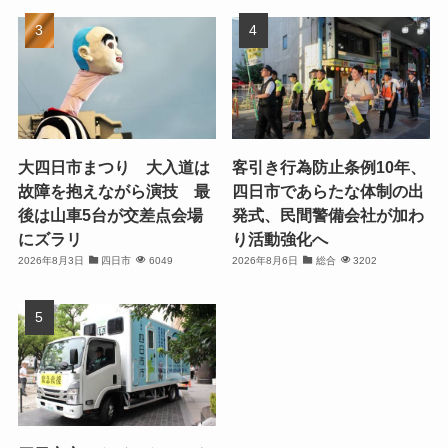
大四日市まつり 大入道は
客引き行為防止条例10年、
故障を抱えながら演技 最
四日市であらたな体制の出
後は山車5台が交差点会場
発式、民間警備会社が加わ
にズラリ
り活動強化へ
2026年8月3日
四日市
6049
2026年8月6日
総合
3202