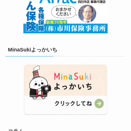
MinaSukiよっかいち