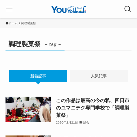
ホーム
調理製菓祭
調理製菓祭
– tag –
新着記事
人気記事
この作品は最高の今の私、四日市
のユマニテク専門学校で「調理製
菓祭」
2026年2月21日
総合