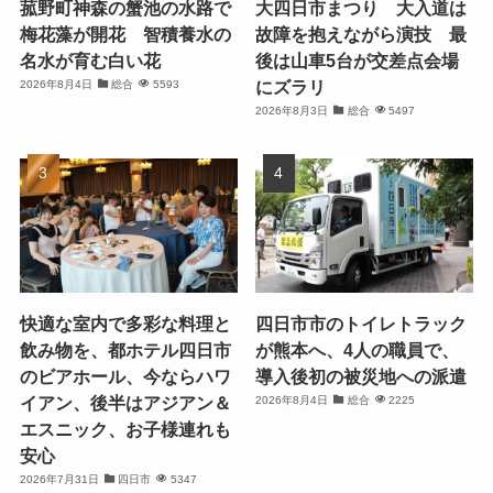
菰野町神森の蟹池の水路で
大四日市まつり 大入道は
梅花藻が開花 智積養水の
故障を抱えながら演技 最
名水が育む白い花
後は山車5台が交差点会場
にズラリ
2026年8月4日
総合
5593
2026年8月3日
総合
5497
快適な室内で多彩な料理と
四日市市のトイレトラック
飲み物を、都ホテル四日市
が熊本へ、4人の職員で、
のビアホール、今ならハワ
導入後初の被災地への派遣
イアン、後半はアジアン＆
2026年8月4日
総合
2225
エスニック、お子様連れも
安心
2026年7月31日
四日市
5347