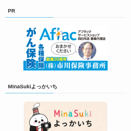
ゴ
リ
PR
ー
MinaSukiよっかいち