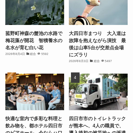
菰野町神森の蟹池の水路で
大四日市まつり 大入道は
梅花藻が開花 智積養水の
故障を抱えながら演技 最
名水が育む白い花
後は山車5台が交差点会場
にズラリ
2026年8月4日
総合
5592
2026年8月3日
総合
5497
快適な室内で多彩な料理と
四日市市のトイレトラック
飲み物を、都ホテル四日市
が熊本へ、4人の職員で、
のビアホール、今ならハワ
導入後初の被災地への派遣