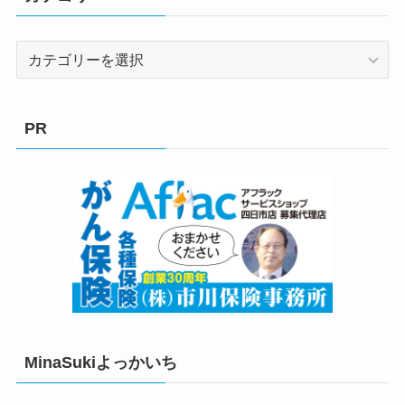
カ
テ
ゴ
リ
PR
ー
MinaSukiよっかいち