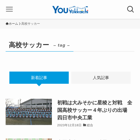
ホーム
高校サッカー
高校サッカー
– tag –
新着記事
人気記事
初戦は大みそかに星稜と対戦 全
国高校サッカー４年ぶりの出場
四日市中央工業
2023年12月18日
総合