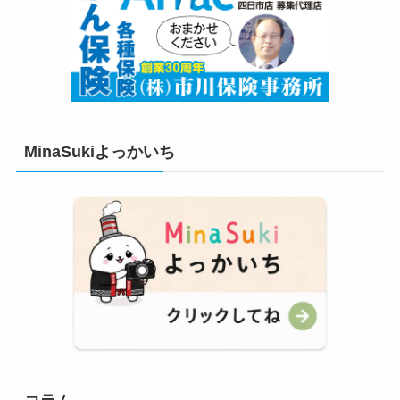
MinaSukiよっかいち