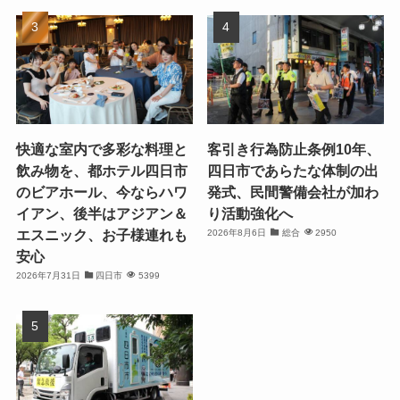
快適な室内で多彩な料理と
客引き行為防止条例10年、
飲み物を、都ホテル四日市
四日市であらたな体制の出
のビアホール、今ならハワ
発式、民間警備会社が加わ
イアン、後半はアジアン＆
り活動強化へ
エスニック、お子様連れも
2026年8月6日
総合
2950
安心
2026年7月31日
四日市
5399