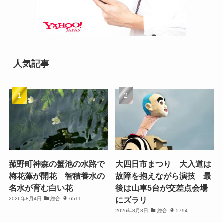
人気記事
菰野町神森の蟹池の水路で
大四日市まつり 大入道は
梅花藻が開花 智積養水の
故障を抱えながら演技 最
名水が育む白い花
後は山車5台が交差点会場
にズラリ
2026年8月4日
総合
6511
2026年8月3日
総合
5794