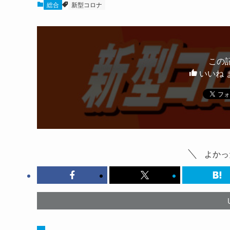
総合
新型コロナ
この
いいね 
よかっ