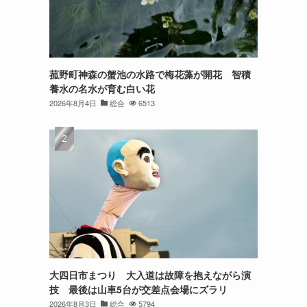
菰野町神森の蟹池の水路で梅花藻が開花 智積
養水の名水が育む白い花
2026年8月4日
総合
6513
大四日市まつり 大入道は故障を抱えながら演
技 最後は山車5台が交差点会場にズラリ
2026年8月3日
総合
5794