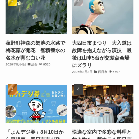
菰野町神森の蟹池の水路で
大四日市まつり 大入道は
梅花藻が開花 智積養水の
故障を抱えながら演技 最
名水が育む白い花
後は山車5台が交差点会場
にズラリ
2026年8月4日
総合
6526
2026年8月3日
四日市
5797
「よんデジ券」8月10日か
快適な室内で多彩な料理と