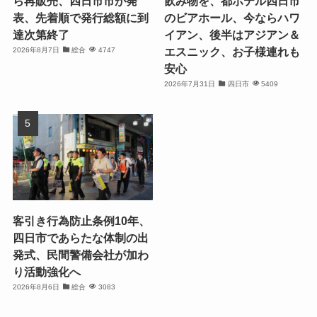
ら再販売、四日市市が発
飲み物を、都ホテル四日市
表、先着順で発行総額に到
のビアホール、今ならハワ
達次第終了
イアン、後半はアジアン＆
エスニック、お子様連れも
2026年8月7日
総合
4747
安心
2026年7月31日
四日市
5409
客引き行為防止条例10年、
四日市であらたな体制の出
発式、民間警備会社が加わ
り活動強化へ
2026年8月6日
総合
3083