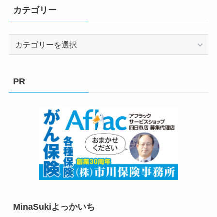
カテゴリー
カ
テ
ゴ
リ
PR
ー
MinaSukiよっかいち