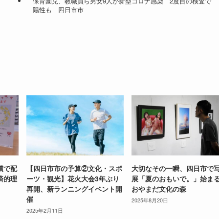
保育園児、教職員ら男女9人が新型コロナ感染 2度目の検査で
陽性も 四日市市
償で配
【四日市市の予算②文化・スポ
大切なその一瞬、四日市で
済的理
ーツ・観光】花火大会3年ぶり
展「夏のおもいで。」始ま
再開、新ランニングイベント開
おやまだ文化の森
催
2025年8月20日
2025年2月11日