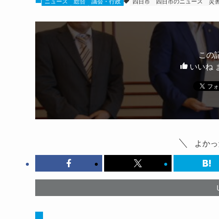
ニュース
総合
議会・行政
四日市
四日市のニュース
災
この
いいね 
よかっ