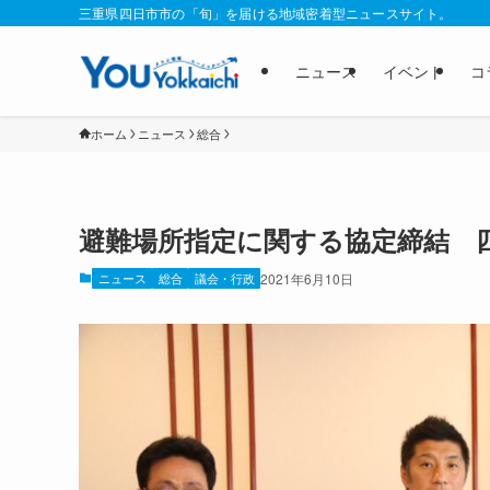
三重県四日市市の「旬」を届ける地域密着型ニュースサイト。
ニュース
イベント
コ
ホーム
ニュース
総合
避難場所指定に関する協定締結 
ニュース
総合
議会・行政
2021年6月10日