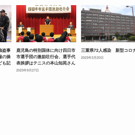
強盗事
鹿児島の特別国体に向け四日市
三重県72人感染 新型コロ
報の操
市選手団の激励壮行会、選手代
2023年3月20日
ども記
表挨拶はテニスの本山知苑さん
2023年9月27日