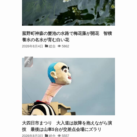
菰野町神森の蟹池の水路で梅花藻が開花 智積
養水の名水が育む白い花
2026年8月4日
総合
5862
大四日市まつり 大入道は故障を抱えながら演
技 最後は山車5台が交差点会場にズラリ
2026年8月3日
総合
5557