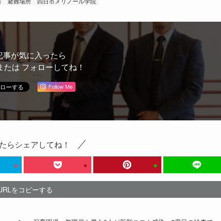
害
避難場所
四日市メリノール学院
記事が気に入ったら
または フォローしてね！
Follow Me
たらシェアしてね！
URLをコピーする