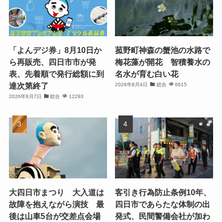
「よんデジ券」8月10日か
菰野町神森の蟹池の水路で
ら再販売、四日市市が発
梅花藻が開花 智積養水の
表、先着順で発行総額に到
名水が育む白い花
達次第終了
2026年8月4日
総合
6615
2026年8月7日
総合
12293
大四日市まつり 大入道は
客引き行為防止条例10年、
故障を抱えながら演技 最
四日市であらたな体制の出
後は山車5台が交差点会場
発式、民間警備会社が加わ