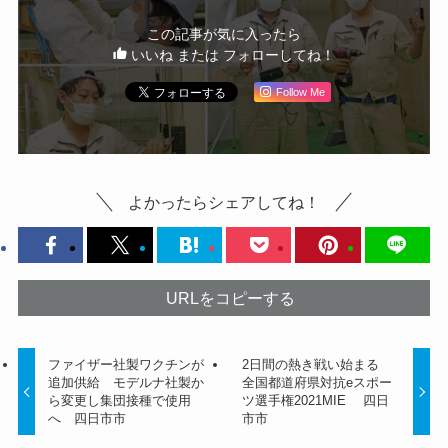
この記事が気に入ったら
いいね または フォローしてね！
Follow Me
よかったらシェアしてね！
URLをコピーする
ファイザー社製ワクチンが
2日間の熱き戦い始まる
追加供給 モデルナ社製か
全国都道府県対抗eスポー
ら変更し集団接種で使用
ツ選手権2021MIE 四日
へ 四日市市
市市