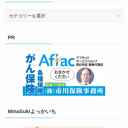
カ
テ
ゴ
リ
PR
ー
MinaSukiよっかいち