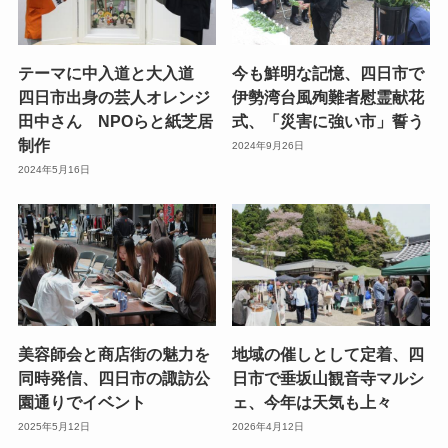
テーマに中入道と大入道
今も鮮明な記憶、四日市で
四日市出身の芸人オレンジ
伊勢湾台風殉難者慰霊献花
田中さん NPOらと紙芝居
式、「災害に強い市」誓う
制作
2024年9月26日
2024年5月16日
美容師会と商店街の魅力を
地域の催しとして定着、四
同時発信、四日市の諏訪公
日市で垂坂山観音寺マルシ
園通りでイベント
ェ、今年は天気も上々
2025年5月12日
2026年4月12日