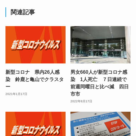
関連記事
新型コロナ 県内26人感
男女660人が新型コロナ感
染 鈴鹿と亀山でクラスタ
染 1人死亡 ７日連続で
ー
前週同曜日と比べ減 四日
市市
2021年1月17日
2022年8月17日