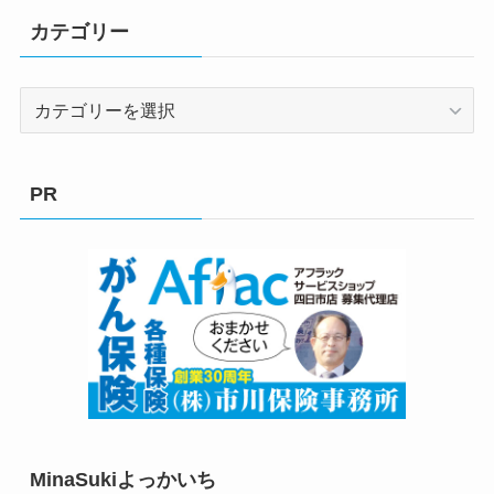
カテゴリー
カ
テ
ゴ
リ
PR
ー
MinaSukiよっかいち