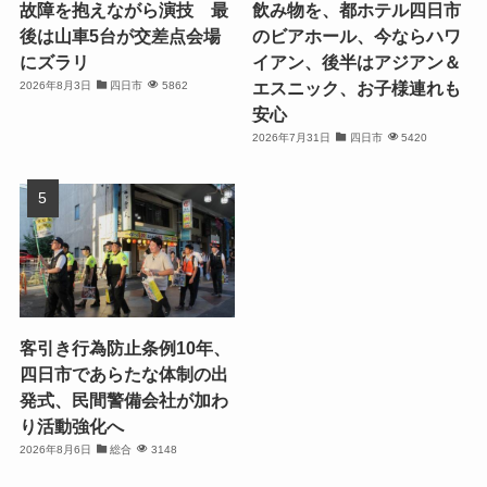
故障を抱えながら演技 最
飲み物を、都ホテル四日市
後は山車5台が交差点会場
のビアホール、今ならハワ
にズラリ
イアン、後半はアジアン＆
エスニック、お子様連れも
2026年8月3日
四日市
5862
安心
2026年7月31日
四日市
5420
客引き行為防止条例10年、
四日市であらたな体制の出
発式、民間警備会社が加わ
り活動強化へ
2026年8月6日
総合
3148