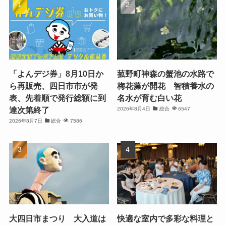
「よんデジ券」8月10日か
菰野町神森の蟹池の水路で
ら再販売、四日市市が発
梅花藻が開花 智積養水の
表、先着順で発行総額に到
名水が育む白い花
達次第終了
2026年8月4日
総合
6547
2026年8月7日
総合
7586
大四日市まつり 大入道は
快適な室内で多彩な料理と