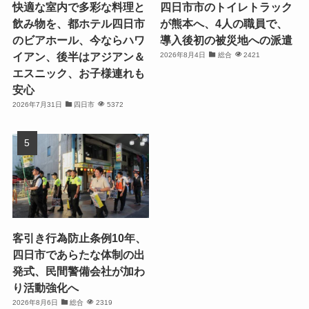
快適な室内で多彩な料理と
四日市市のトイレトラック
飲み物を、都ホテル四日市
が熊本へ、4人の職員で、
のビアホール、今ならハワ
導入後初の被災地への派遣
イアン、後半はアジアン＆
2026年8月4日
総合
2421
エスニック、お子様連れも
安心
2026年7月31日
四日市
5372
客引き行為防止条例10年、
四日市であらたな体制の出
発式、民間警備会社が加わ
り活動強化へ
2026年8月6日
総合
2319