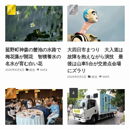
菰野町神森の蟹池の水路で
大四日市まつり 大入道は
梅花藻が開花 智積養水の
故障を抱えながら演技 最
名水が育む白い花
後は山車5台が交差点会場
にズラリ
2026年8月4日
総合
6453
2026年8月3日
総合
5655