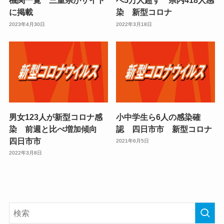
機関一覧 三重県がサイト
べ5万人超す 県内418人感
に掲載
染 新型コロナ
2023年4月30日
2022年3月18日
男女123人が新型コロナ感
小中学生ら6人の感染確
染 前週と比べ増加傾向
認 四日市市 新型コロナ
四日市市
2021年6月5日
2022年3月8日