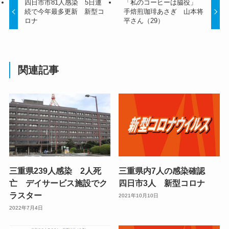
四日市市81人感染 5日連
「私のコーヒーは脇役」
続で今年最多更新 新型コ
手焙煎珈琲あさぎ 山本将
ロナ
平さん（29）
関連記事
三重県239人感染 2人死
三重県内7人の感染確認
亡 デイサービス施設でク
四日市3人 新型コロナ
ラスター
2021年10月10日
2022年7月4日