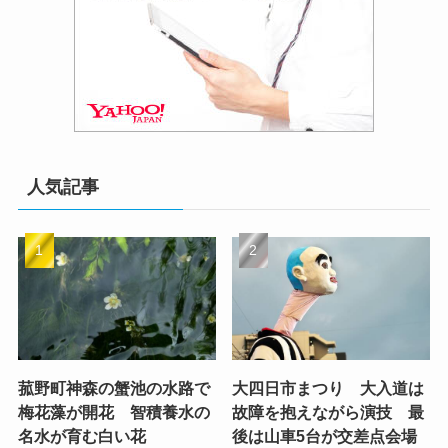
人気記事
菰野町神森の蟹池の水路で
大四日市まつり 大入道は
梅花藻が開花 智積養水の
故障を抱えながら演技 最
名水が育む白い花
後は山車5台が交差点会場