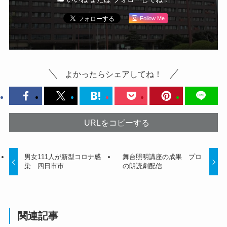
Follow Me
よかったらシェアしてね！
URLをコピーする
男女111人が新型コロナ感
舞台照明講座の成果 プロ
染 四日市市
の朗読劇配信
関連記事