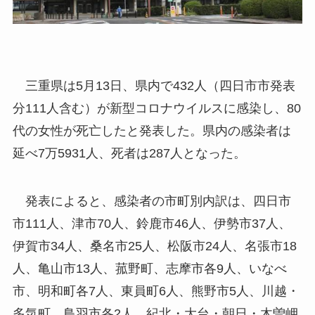
三重県は5月13日、県内で432人（四日市市発表
分111人含む）が新型コロナウイルスに感染し、80
代の女性が死亡したと発表した。県内の感染者は
延べ7万5931人、死者は287人となった。
発表によると、感染者の市町別内訳は、四日市
市111人、津市70人、鈴鹿市46人、伊勢市37人、
伊賀市34人、桑名市25人、松阪市24人、名張市18
人、亀山市13人、菰野町、志摩市各9人、いなべ
市、明和町各7人、東員町6人、熊野市5人、川越・
多気町、鳥羽市各2人、紀北・大台・朝日・木曽岬