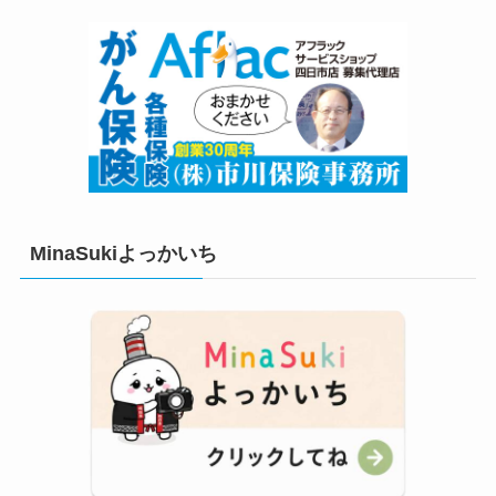
MinaSukiよっかいち