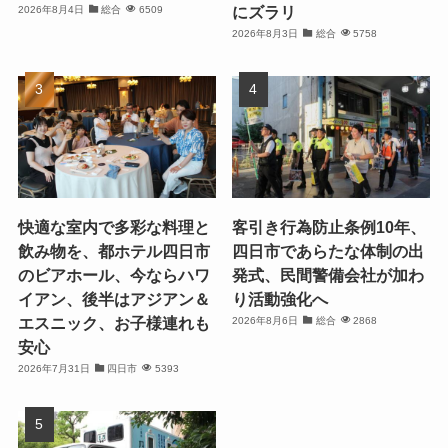
にズラリ
2026年8月4日
総合
6509
2026年8月3日
総合
5758
快適な室内で多彩な料理と
客引き行為防止条例10年、
飲み物を、都ホテル四日市
四日市であらたな体制の出
のビアホール、今ならハワ
発式、民間警備会社が加わ
イアン、後半はアジアン＆
り活動強化へ
エスニック、お子様連れも
2026年8月6日
総合
2868
安心
2026年7月31日
四日市
5393