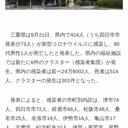
三重県は9月21日、県内で424人（うち四日市市
発表分73人）が新型コロナウイルスに感染し、80
代男性1人が死亡したと発表した。県内の福祉施設
では新たに6件のクラスター（感染者集団）が発
生。県内の感染者は延べ24万6002人、死者は514
人。クラスターの発生は301件となった。
発表によると、感染者の市町別内訳は、津市74
人、四日市市72人、鈴鹿市66人、松阪市48人、桑
名市25人、名張市19人、伊勢市18人、亀山市17
人、志摩市、紀北町各10人、伊賀・尾鷲市、菰野