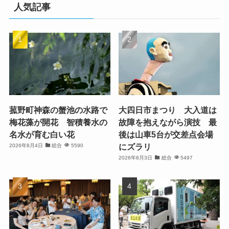
人気記事
菰野町神森の蟹池の水路で
大四日市まつり 大入道は
梅花藻が開花 智積養水の
故障を抱えながら演技 最
名水が育む白い花
後は山車5台が交差点会場
にズラリ
2026年8月4日
総合
5590
2026年8月3日
総合
5497