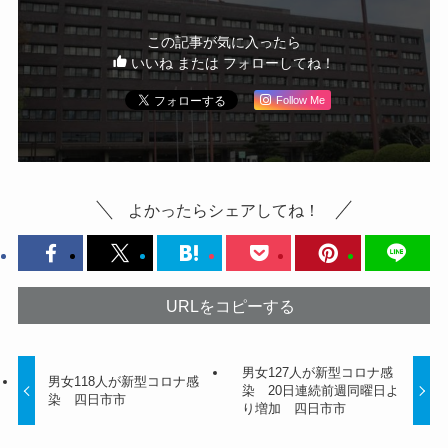
この記事が気に入ったら
いいね または フォローしてね！
Follow Me
よかったらシェアしてね！
URLをコピーする
男女127人が新型コロナ感
男女118人が新型コロナ感
染 20日連続前週同曜日よ
染 四日市市
り増加 四日市市