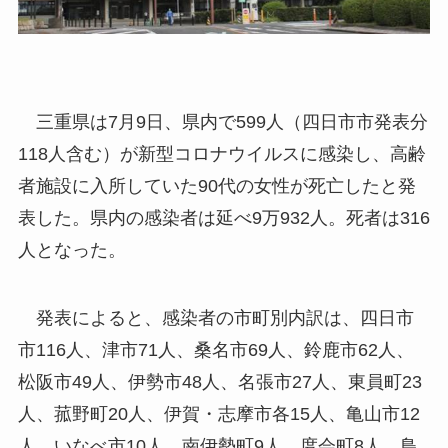
三重県は7月9日、県内で599人（四日市市発表分
118人含む）が新型コロナウイルスに感染し、高齢
者施設に入所していた90代の女性が死亡したと発
表した。県内の感染者は延べ9万932人。死者は316
人となった。
発表によると、感染者の市町別内訳は、四日市
市116人、津市71人、桑名市69人、鈴鹿市62人、
松阪市49人、伊勢市48人、名張市27人、東員町23
人、菰野町20人、伊賀・志摩市各15人、亀山市12
人、いなべ市10人、南伊勢町9人、度会町8人、鳥