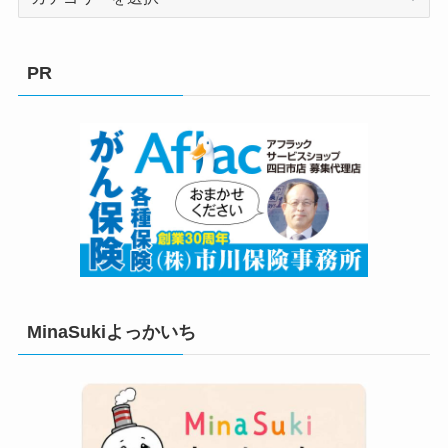
テ
ゴ
リ
PR
ー
MinaSukiよっかいち