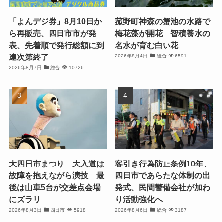
「よんデジ券」8月10日か
菰野町神森の蟹池の水路で
ら再販売、四日市市が発
梅花藻が開花 智積養水の
表、先着順で発行総額に到
名水が育む白い花
達次第終了
2026年8月4日
総合
6591
2026年8月7日
総合
10726
大四日市まつり 大入道は
客引き行為防止条例10年、
故障を抱えながら演技 最
四日市であらたな体制の出
後は山車5台が交差点会場
発式、民間警備会社が加わ
にズラリ
り活動強化へ
2026年8月3日
四日市
5918
2026年8月6日
総合
3187