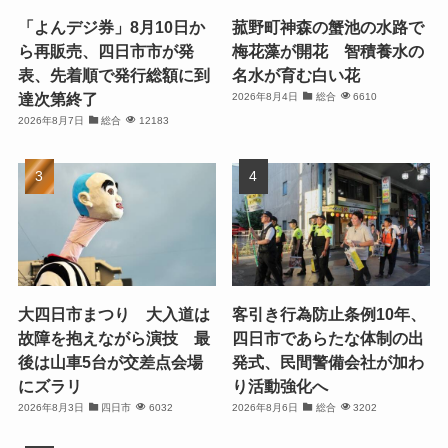
「よんデジ券」8月10日か
菰野町神森の蟹池の水路で
ら再販売、四日市市が発
梅花藻が開花 智積養水の
表、先着順で発行総額に到
名水が育む白い花
達次第終了
2026年8月4日
総合
6610
2026年8月7日
総合
12183
大四日市まつり 大入道は
客引き行為防止条例10年、
故障を抱えながら演技 最
四日市であらたな体制の出
後は山車5台が交差点会場
発式、民間警備会社が加わ
にズラリ
り活動強化へ
2026年8月3日
四日市
6032
2026年8月6日
総合
3202