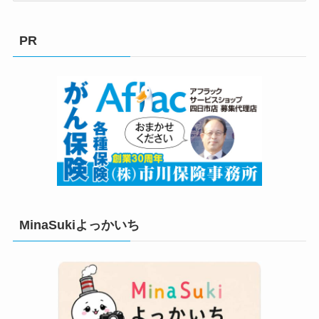
ゴ
リ
PR
ー
MinaSukiよっかいち