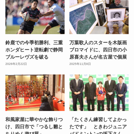
鈴鹿での今季初勝利、三重
万葉歌人のスターを木版画
ホンダヒート逆転劇で静岡
ブロマイドに、四日市の小
ブルーレヴズを破る
原喜夫さんが名古屋で個展
2026年2月22日
2025年11月8日
和風家屋に華やかな飾りつ
「たくさん練習してよかっ
け、四日市で「つるし雛と
たです」 ときわジュニア
ちりめん遊び展」
バドミントンの坂下さん