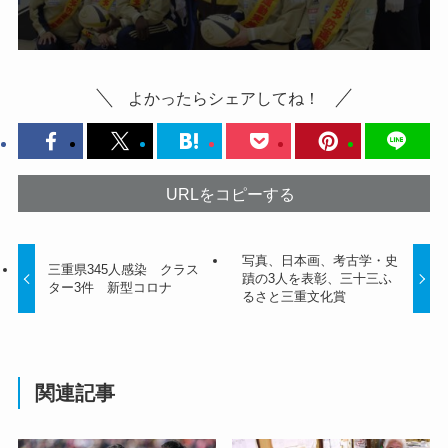
よかったらシェアしてね！
URLをコピーする
写真、日本画、考古学・史
三重県345人感染 クラス
蹟の3人を表彰、三十三ふ
ター3件 新型コロナ
るさと三重文化賞
関連記事