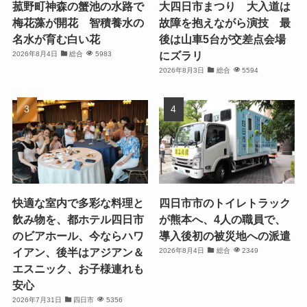
菰野町神森の蟹池の水路で
大四日市まつり 大入道は
梅花藻が開花 智積養水の
故障を抱えながら演技 最
名水が育む白い花
後は山車5台が交差点会場
にズラリ
2026年8月4日
総合
5983
2026年8月3日
総合
5594
快適な室内で多彩な料理と
四日市市のトイレトラック
飲み物を、都ホテル四日市
が熊本へ、4人の職員で、
のビアホール、今ならハワ
導入後初の被災地への派遣
イアン、後半はアジアン＆
2026年8月4日
総合
2349
エスニック、お子様連れも
安心
2026年7月31日
四日市
5356