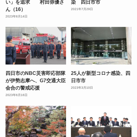
い」を追求 村田弥優さ
染 四日市市
ん（16）
2021年7月29日
2023年8月14日
四日市のNBC災害即応部隊
25人が新型コロナ感染、四
が伊勢志摩へ、G7交通大臣
日市市
会合の警戒応援
2023年3月10日
2023年6月16日