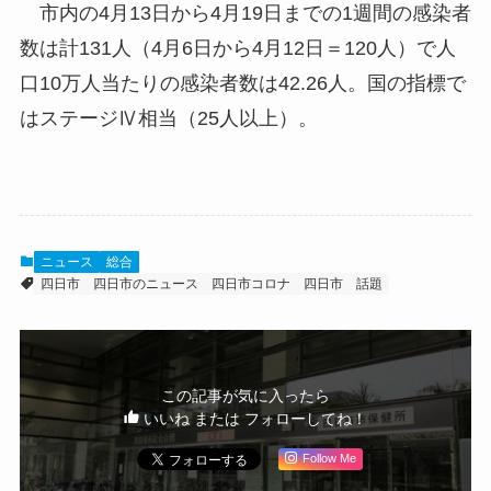
市内の4月13日から4月19日までの1週間の感染者
数は計131人（4月6日から4月12日＝120人）で人
口10万人当たりの感染者数は42.26人。国の指標で
はステージⅣ相当（25人以上）。
ニュース
総合
四日市
四日市のニュース
四日市コロナ
四日市 話題
この記事が気に入ったら
いいね または フォローしてね！
Follow Me