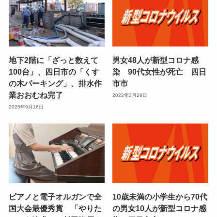
地下2階に「ざっと数えて
男女48人が新型コロナ感
100台」、四日市の「くす
染 90代女性が死亡 四日
の木パーキング」、排水作
市市
業おおむね完了
2022年2月28日
2025年9月16日
ピアノと電子オルガンで全
10歳未満の小学生から70代
国大会最優秀賞 「やりた
の男女10人が新型コロナ感