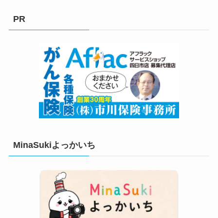
ゴ
リ
PR
ー
MinaSukiよっかいち