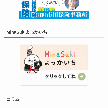
MinaSukiよっかいち
コラム