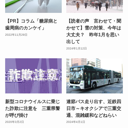
【PR】コラム「糖尿病と
【読者の声 言わせて・聞
歯周病のカンケイ」
かせて】雪の対策、今年は
大丈夫？ 昨年1月を思い
2022年11月29日
出して
2024年1月12日
新型コロナウイルスに乗じ
連節バス走り出す、近鉄四
た詐欺に注意を 三重県警
日市～キオクシアで三重交
が呼び掛け
通、混雑緩和などねらい
2020年3月2日
2024年4月1日