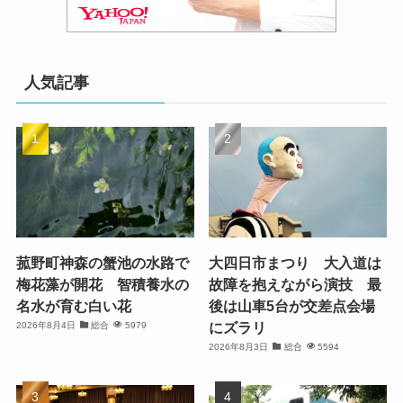
人気記事
菰野町神森の蟹池の水路で
大四日市まつり 大入道は
梅花藻が開花 智積養水の
故障を抱えながら演技 最
名水が育む白い花
後は山車5台が交差点会場
にズラリ
2026年8月4日
総合
5979
2026年8月3日
総合
5594