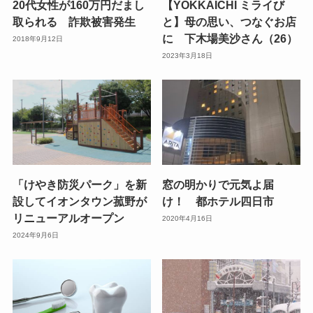
20代女性が160万円だまし
【YOKKAICHI ミライび
取られる 詐欺被害発生
と】母の思い、つなぐお店
に 下木場美沙さん（26）
2018年9月12日
2023年3月18日
「けやき防災パーク」を新
窓の明かりで元気よ届
設してイオンタウン菰野が
け！ 都ホテル四日市
リニューアルオープン
2020年4月16日
2024年9月6日