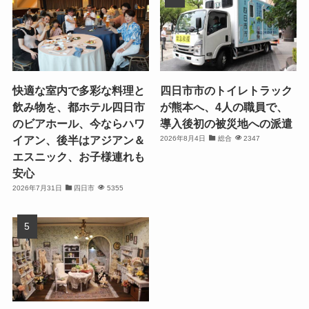
快適な室内で多彩な料理と
四日市市のトイレトラック
飲み物を、都ホテル四日市
が熊本へ、4人の職員で、
のビアホール、今ならハワ
導入後初の被災地への派遣
イアン、後半はアジアン＆
2026年8月4日
総合
2347
エスニック、お子様連れも
安心
2026年7月31日
四日市
5355