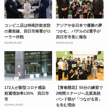
コンビニ店は特殊詐欺攻防
アジアや全日本で優勝の夢
の最前線、四日市南署がロ
つかむ、パデルの2選手が
ーラー作戦
四日市市長に報告
2023年4月14日
2025年1月15日
172人が新型コロナ感染
【青春開花】55分の練習で
前週増加率135% 四日市
2時間ステージへ北星高校
市
バンド部が「つながる音」
を生む理由
2022年11月19日