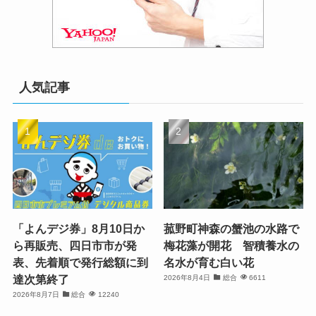
人気記事
「よんデジ券」8月10日か
菰野町神森の蟹池の水路で
ら再販売、四日市市が発
梅花藻が開花 智積養水の
表、先着順で発行総額に到
名水が育む白い花
達次第終了
2026年8月4日
総合
6611
2026年8月7日
総合
12240