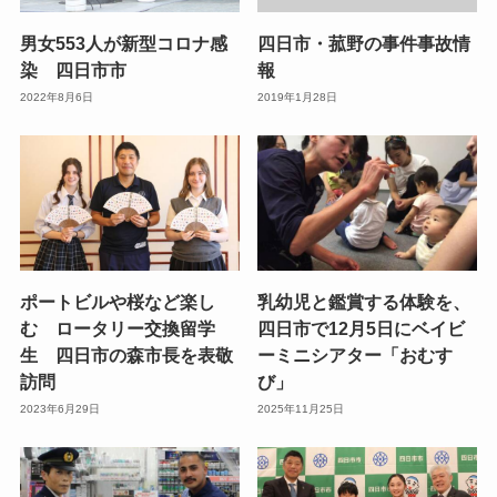
男女553人が新型コロナ感
四日市・菰野の事件事故情
染 四日市市
報
2022年8月6日
2019年1月28日
ポートビルや桜など楽し
乳幼児と鑑賞する体験を、
む ロータリー交換留学
四日市で12月5日にベイビ
生 四日市の森市長を表敬
ーミニシアター「おむす
訪問
び」
2023年6月29日
2025年11月25日