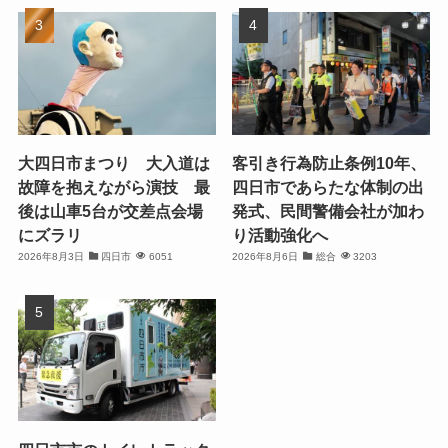
大四日市まつり 大入道は
客引き行為防止条例10年、
故障を抱えながら演技 最
四日市であらたな体制の出
後は山車5台が交差点会場
発式、民間警備会社が加わ
にズラリ
り活動強化へ
2026年8月3日
四日市
6051
2026年8月6日
総合
3203