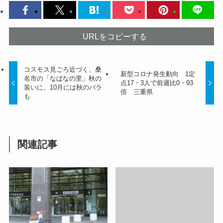
URLをコピーする
コスモス見ごろ近づく、桑
新型コロナ発生動向 1定
名市の「なばなの里」秋の
点17・3人で前週比0・93
装いに、10月には秋のバラ
倍 三重県
も
関連記事