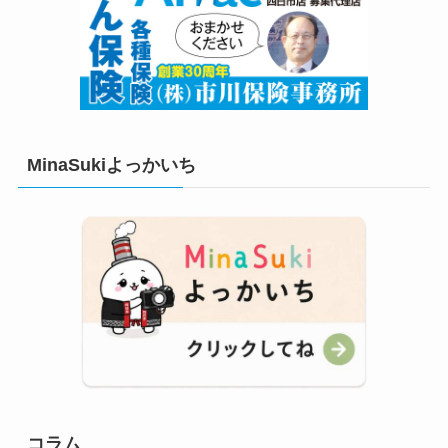
MinaSukiよっかいち
コラム