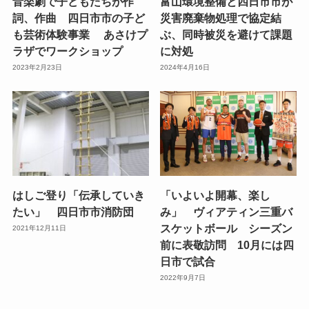
音楽劇で子どもたちが作
富山環境整備と四日市市が
詞、作曲 四日市市の子ど
災害廃棄物処理で協定結
も芸術体験事業 あさけプ
ぶ、同時被災を避けて課題
ラザでワークショップ
に対処
2023年2月23日
2024年4月16日
はしご登り「伝承していき
「いよいよ開幕、楽し
たい」 四日市市消防団
み」 ヴィアティン三重バ
スケットボール シーズン
2021年12月11日
前に表敬訪問 10月には四
日市で試合
2022年9月7日