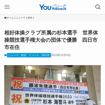
ホーム
ニュース
総合
相好体操クラブ所属の杉本選手 世界体
操競技選手権大会の団体で優勝 四日市
市在住
2023年10月4日
ニュース
総合
イベント
四日市