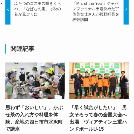
ふたつのコスモス咲きくら
「Mrs of the Year」ジャパ
べ、「なばなの里」は秋の
ンファイナル出場決めた宇
花が見ごろに
佐美友佳さんが菰野町長を
表敬訪問
関連記事
思わず「おいしい」、かぶ
「早く試合がしたい」 男
せ茶の入れ方や料理を体
女そろって春の全国大会へ
験、産地の四日市市水沢町
出場 ヴィアティン三重ハ
で講座
ンドボールU-15