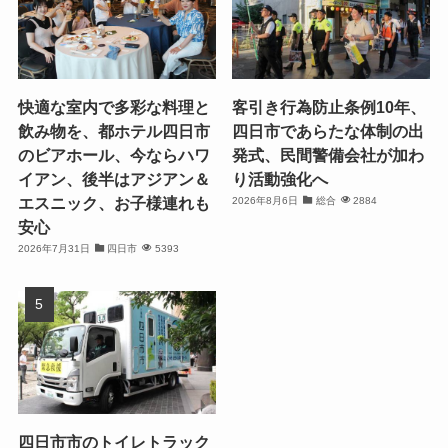
快適な室内で多彩な料理と
客引き行為防止条例10年、
飲み物を、都ホテル四日市
四日市であらたな体制の出
のビアホール、今ならハワ
発式、民間警備会社が加わ
イアン、後半はアジアン＆
り活動強化へ
エスニック、お子様連れも
2026年8月6日
総合
2884
安心
2026年7月31日
四日市
5393
四日市市のトイレトラック