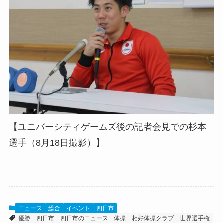
【ユニバーシティゲームズ後の記者会見での杉本
選手（8月18日撮影）】
ニュース
総合
イベント
四日市
優勝
四日市
四日市のニュース
体操
相好体操クラブ
世界選手権