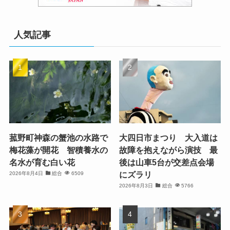
人気記事
菰野町神森の蟹池の水路で
大四日市まつり 大入道は
梅花藻が開花 智積養水の
故障を抱えながら演技 最
名水が育む白い花
後は山車5台が交差点会場
にズラリ
2026年8月4日
総合
6509
2026年8月3日
総合
5766