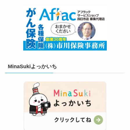
MinaSukiよっかいち