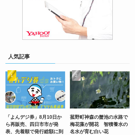
人気記事
「よんデジ券」8月10日か
菰野町神森の蟹池の水路で
ら再販売、四日市市が発
梅花藻が開花 智積養水の
表、先着順で発行総額に到
名水が育む白い花