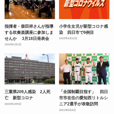
指揮者・柴田祥さんが指導
小学生女児が新型コロナ感
する吹奏楽講座に参加しま
染 四日市で9例目
せんか 3月18日発表会
2020年4月22日
2024年2月2日
三重県209人感染 2人死
「全国制覇目指す」 四日
亡 新型コロナ
市市在住の愛知西リトルシ
ニア2選手が表敬訪問
2023年3月5日
2021年8月4日