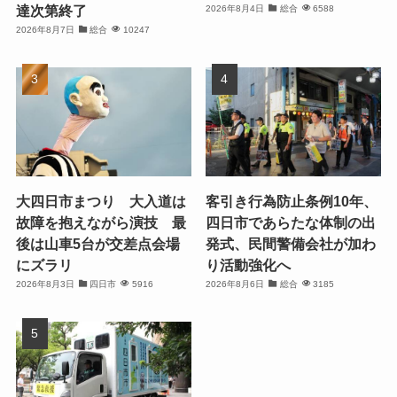
達次第終了
2026年8月4日
総合
6588
2026年8月7日
総合
10247
大四日市まつり 大入道は
客引き行為防止条例10年、
故障を抱えながら演技 最
四日市であらたな体制の出
後は山車5台が交差点会場
発式、民間警備会社が加わ
にズラリ
り活動強化へ
2026年8月3日
四日市
5916
2026年8月6日
総合
3185