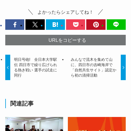
よかったらシェアしてね！
URLをコピーする
明日号砲! 全日本大学駅
みんなで流木を集めて山
伝 四日市で繰り広げられ
に、四日市の吉崎海岸で
る熱き戦い 選手の試走に
「自然共生サイト」認定か
同行
ら初の清掃活動
関連記事