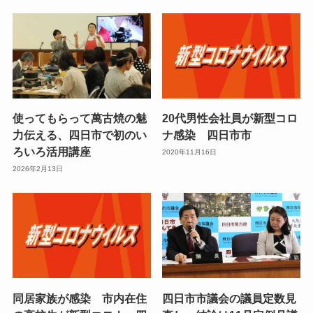
使ってもらって萬古焼の魅
20代男性会社員が新型コロ
力伝える、四日市で初のい
ナ感染 四日市市
ろいろ活用講座
2020年11月16日
2026年2月13日
同居家族が感染 市内在住
四日市市議会の議員定数見