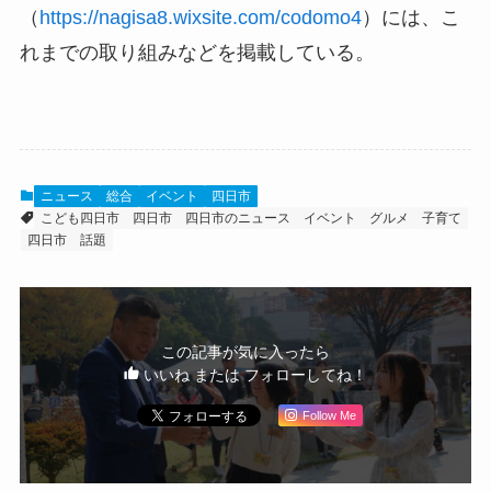
（
https://nagisa8.wixsite.com/codomo4
）には、こ
れまでの取り組みなどを掲載している。
ニュース
総合
イベント
四日市
こども四日市
四日市
四日市のニュース
イベント
グルメ
子育て
四日市 話題
この記事が気に入ったら
いいね または フォローしてね！
Follow Me