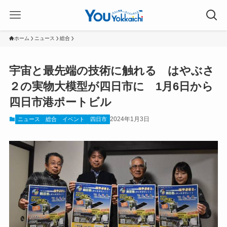
ホーム
ニュース
総合
宇宙と最先端の技術に触れる はやぶさ
２の実物大模型が四日市に 1月6日から
四日市港ポートビル
2024年1月3日
ニュース
総合
イベント
四日市