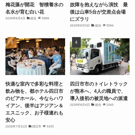
梅花藻が開花 智積養水の
故障を抱えながら演技 最
名水が育む白い花
後は山車5台が交差点会場
にズラリ
2026年8月4日
総合
5969
2026年8月3日
総合
5594
快適な室内で多彩な料理と
四日市市のトイレトラック
飲み物を、都ホテル四日市
が熊本へ、4人の職員で、
のビアホール、今ならハワ
導入後初の被災地への派遣
イアン、後半はアジアン＆
2026年8月4日
総合
2345
エスニック、お子様連れも
安心
2026年7月31日
四日市
5355