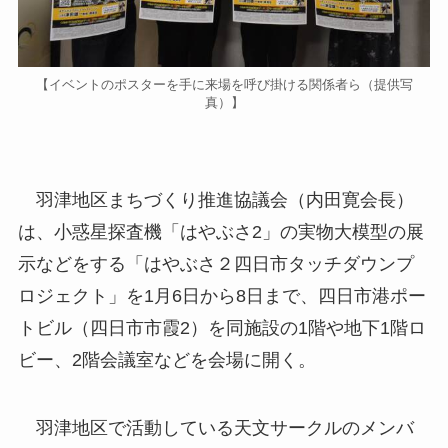
【イベントのポスターを手に来場を呼び掛ける関係者ら（提供写
真）】
羽津地区まちづくり推進協議会（内田寛会長）
は、小惑星探査機「はやぶさ2」の実物大模型の展
示などをする「はやぶさ２四日市タッチダウンプ
ロジェクト」を1月6日から8日まで、四日市港ポー
トビル（四日市市霞2）を同施設の1階や地下1階ロ
ビー、2階会議室などを会場に開く。
羽津地区で活動している天文サークルのメンバ