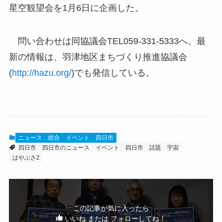
星空観望会を1月6日に企画した。
問い合わせは同協議会TEL059-331-5333へ。最
新の情報は、羽津地区まちづくり推進協議会
(
http://hazu.org/
)でも発信している。
ニュース
総合
イベント
四日市
四日市
四日市のニュース
イベント
四日市 話題
宇宙
はやぶさ2
この記事が気に入ったら
いいね または フォローしてね！