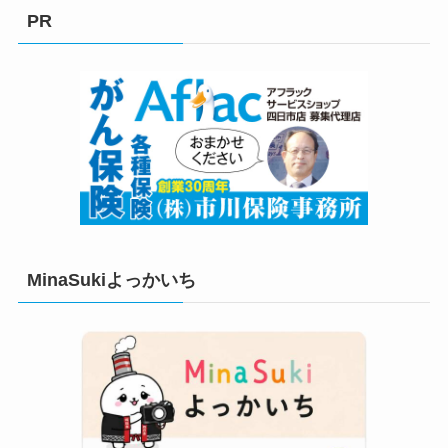
リ
PR
ー
MinaSukiよっかいち