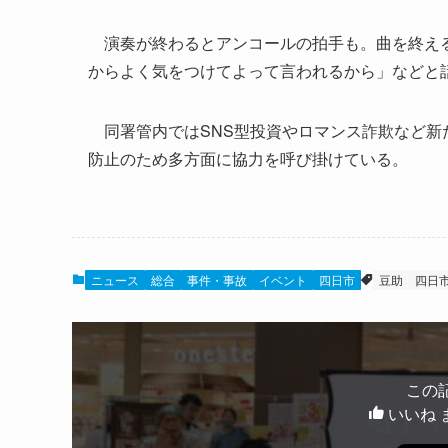
演奏が終わるとアンコールの拍手も。曲を終える
からよく気をつけてよって言われるから」などと
同署管内ではSNS型投資やロマンス詐欺など新
防止のため多方面に協力を呼び掛けている。
ニュース
総合
事件・事故
イベント
四日市
豆助
四日
この
いいね 