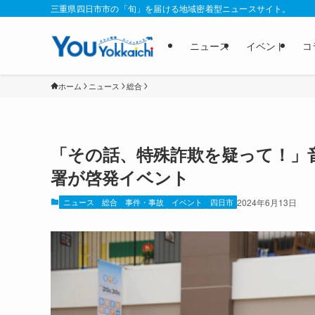
三重県四日市市の「旬」を届ける地域密着型ニュースサイト。
ニュース
イベント
コ
ホーム
ニュース
総合
「その話、特殊詐欺を疑って！」
署が啓発イベント
ニュース
総合
事件・事故
イベント
四日市
2024年6月13日