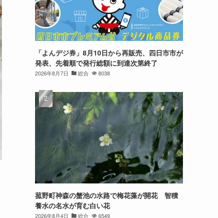
「よんデジ券」8月10日から再販売、四日市市が
発表、先着順で発行総額に到達次第終了
2026年8月7日
総合
8038
菰野町神森の蟹池の水路で梅花藻が開花 智積
養水の名水が育む白い花
2026年8月4日
総合
6549