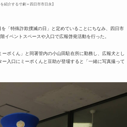
口を紹介する寸劇＝四日市市日永】
日を「特殊詐欺撲滅の日」と定めていることにちなみ、四日市
1階イベントスペースや入口で広報啓発活動を行った。
ーポくん」と同署管内の小山田駐在所に勤務し、広報犬とし
ター入口にミーポくんと豆助が登場すると「一緒に写真撮って