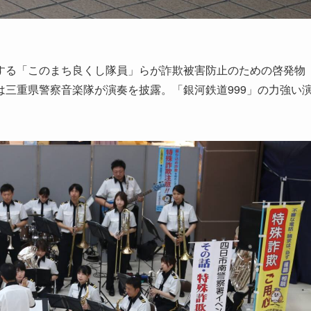
る「このまち良くし隊員」らが詐欺被害防止のための啓発物
三重県警察音楽隊が演奏を披露。「銀河鉄道999」の力強い