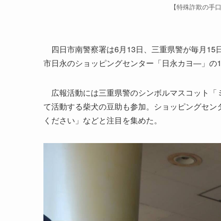
【特殊詐欺の手
四日市南警察署は6月13日、三重県警が毎月15
市日永のショッピングセンター「日永カヨ―」の
広報活動には三重県警のシンボルマスコット「ミ
て活動する柴犬の豆助も参加。ショッピングセン
ください」などと注目を集めた。