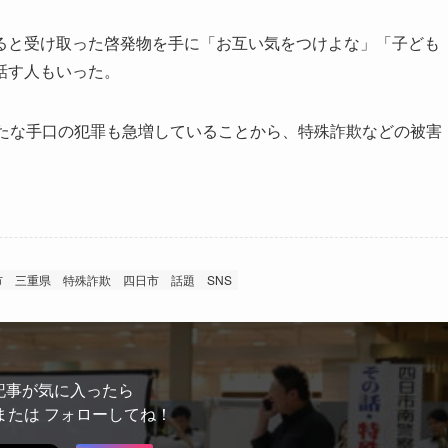
と受け取った啓発物を手に「お互い気をつけよな」「子ども
話す人もいった。
たな手口の犯罪も急増していることから、特殊詐欺などの被害
市
三重県
特殊詐欺
四日市 話題
SNS
記事が気に入ったら
または フォローしてね！