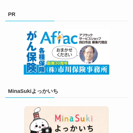
ゴ
リ
PR
ー
MinaSukiよっかいち