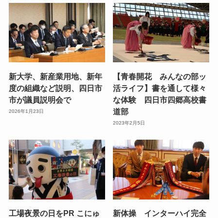
新大学、新産業用地、新年
【青春開花 みんなの部ッ
度の組織など説明、四日市
活ライフ】書を通して様々
市が議員説明会で
な体験 四日市四郷高校書
道部
2026年1月23日
2023年2月5日
工場夜景の日をPR こにゅ
新体操 インターハイ完全