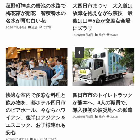
菰野町神森の蟹池の水路で
大四日市まつり 大入道は
梅花藻が開花 智積養水の
故障を抱えながら演技 最
名水が育む白い花
後は山車5台が交差点会場
にズラリ
2026年8月4日
総合
5578
2026年8月3日
総合
5469
快適な室内で多彩な料理と
四日市市のトイレトラック
飲み物を、都ホテル四日市
が熊本へ、4人の職員で、
のビアホール、今ならハワ
導入後初の被災地への派遣
イアン、後半はアジアン＆
2026年8月4日
総合
2218
エスニック、お子様連れも
安心
2026年7月31日
四日市
5347