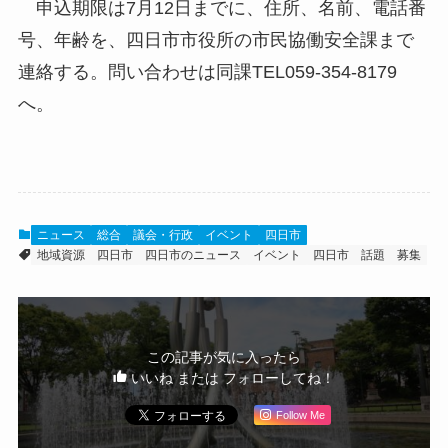
申込期限は7月12日までに、住所、名前、電話番
号、年齢を、四日市市役所の市民協働安全課まで
連絡する。問い合わせは同課TEL059-354-8179
へ。
ニュース
総合
議会・行政
イベント
四日市
地域資源
四日市
四日市のニュース
イベント
四日市 話題
募集
この記事が気に入ったら
いいね または フォローしてね！
Follow Me