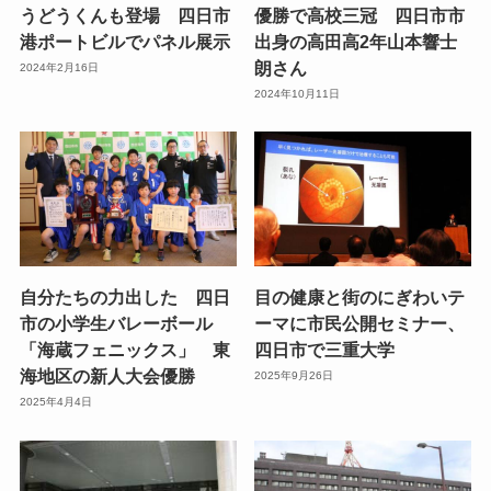
うどうくんも登場 四日市
優勝で高校三冠 四日市市
港ポートビルでパネル展示
出身の高田高2年山本響士
朗さん
2024年2月16日
2024年10月11日
自分たちの力出した 四日
目の健康と街のにぎわいテ
市の小学生バレーボール
ーマに市民公開セミナー、
「海蔵フェニックス」 東
四日市で三重大学
海地区の新人大会優勝
2025年9月26日
2025年4月4日