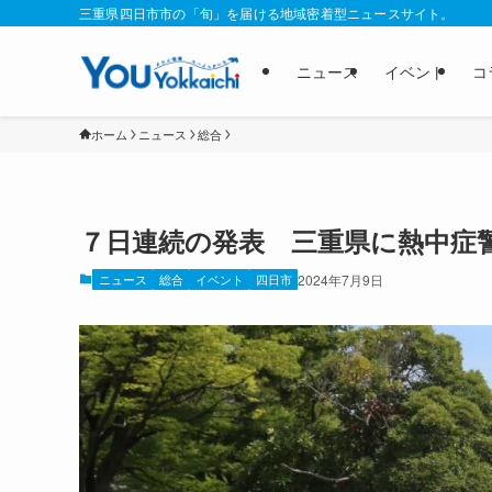
三重県四日市市の「旬」を届ける地域密着型ニュースサイト。
ニュース
イベント
コ
ホーム
ニュース
総合
７日連続の発表 三重県に熱中
ニュース
総合
イベント
四日市
2024年7月9日