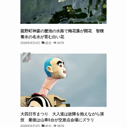
菰野町神森の蟹池の水路で梅花藻が開花 智積
養水の名水が育む白い花
2026年8月4日
総合
6476
大四日市まつり 大入道は故障を抱えながら演
技 最後は山車5台が交差点会場にズラリ
2026年8月3日
総合
5676