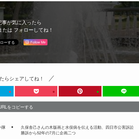
記事が気に入ったら
または フォローしてね！
Follow Me
たらシェアしてね！
URLをコピーする
小隊
久保舎己さんの木版画と水俣病を伝える活動、四日市公害訴訟
勝訴から52年の7月に企画二つ