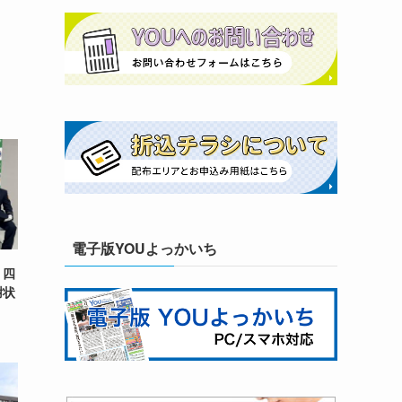
電子版YOUよっかいち
、四
謝状