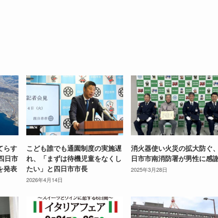
てらす
こども誰でも通園制度の実施遅
消火器使い火災の拡大防ぐ
四日市
れ、「まずは待機児童をなくし
日市市南消防署が男性に感
を発表
たい」と四日市市長
2025年3月28日
2026年4月14日