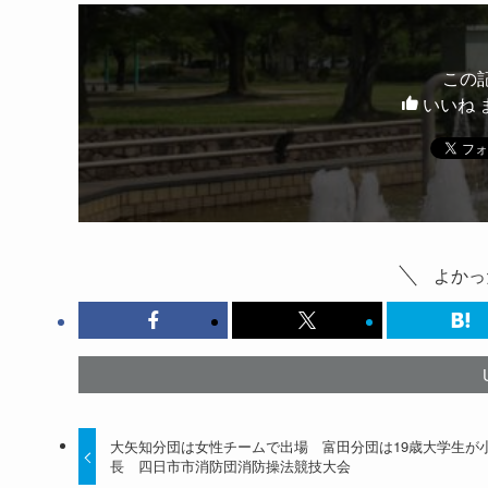
この
いいね 
よかっ
大矢知分団は女性チームで出場 富田分団は19歳大学生が
長 四日市市消防団消防操法競技大会