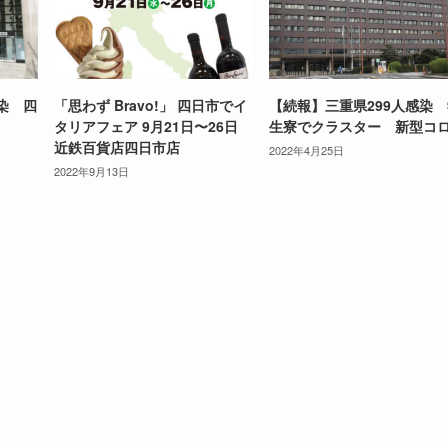
染 四
「思わず Bravo!」 四日市でイ
【続報】三重県299人感染
タリアフェア 9月21日〜26日
生寮でクラスター 新型コ
近鉄百貨店四日市店
2022年4月25日
2022年9月13日