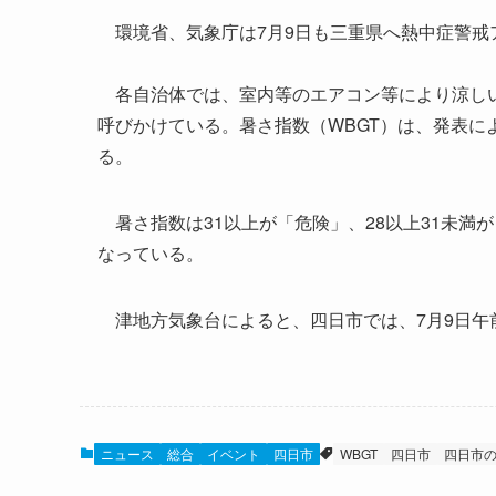
環境省、気象庁は7月9日も三重県へ熱中症警戒
各自治体では、室内等のエアコン等により涼しい
呼びかけている。暑さ指数（WBGT）は、発表に
る。
暑さ指数は31以上が「危険」、28以上31未満が
なっている。
津地方気象台によると、四日市では、7月9日午前
ニュース
総合
イベント
四日市
WBGT
四日市
四日市