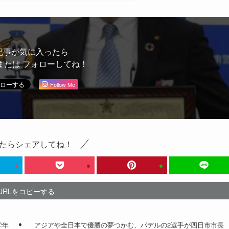
記事が気に入ったら
または フォローしてね！
Follow Me
たらシェアしてね！
URLをコピーする
学年
アジアや全日本で優勝の夢つかむ、パデルの2選手が四日市市長