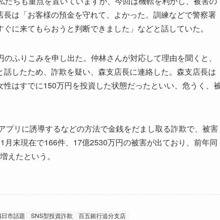
私たちも重点を置いていますが、今回は機転を利かし、被害の
店長は「お客様の預金を守れて、よかった。訓練などで警察署
すぐに来てもらおうと判断できました」などと話していた。
0万円のふりこみを申し出た。仲林さんが対応して理由を聞くと、
と話したため、詐欺を疑い、森支店長に連絡した。森支店長は
性はすでに150万円を投資した状態だったといい、危うく、
資アプリに誘導するなどの方法で金銭をだまし取る詐欺で、被害
月末現在で166件、17億2530万円の被害が出ており、前年同
円増えたという。
四日市話題
SNS型投資詐欺
百五銀行追分支店