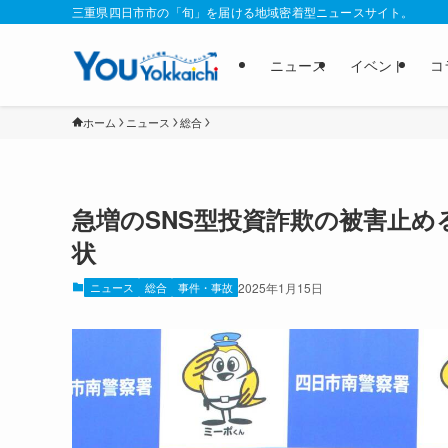
三重県四日市市の「旬」を届ける地域密着型ニュースサイト。
ニュース
イベント
コ
ホーム
ニュース
総合
急増のSNS型投資詐欺の被害止
状
ニュース
総合
事件・事故
2025年1月15日