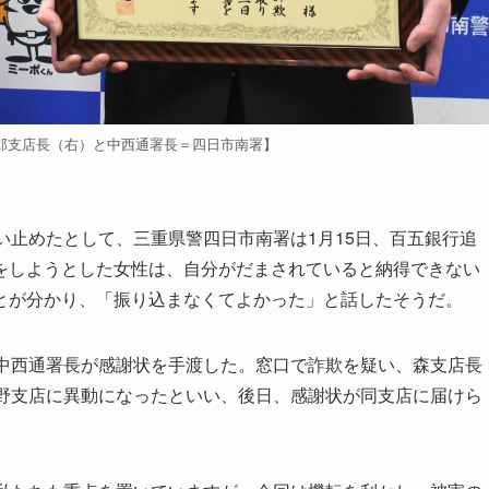
郎支店長（右）と中西通署長＝四日市南署】
止めたとして、三重県警四日市南署は1月15日、百五銀行追
をしようとした女性は、自分がだまされていると納得できない
とが分かり、「振り込まなくてよかった」と話したそうだ。
中西通署長が感謝状を手渡した。窓口で詐欺を疑い、森支店長
上野支店に異動になったといい、後日、感謝状が同支店に届けら