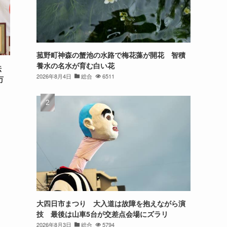
菰野町神森の蟹池の水路で梅花藻が開花 智積
養水の名水が育む白い花
伝
2026年8月4日
総合
6511
万
大四日市まつり 大入道は故障を抱えながら演
技 最後は山車5台が交差点会場にズラリ
2026年8月3日
総合
5794