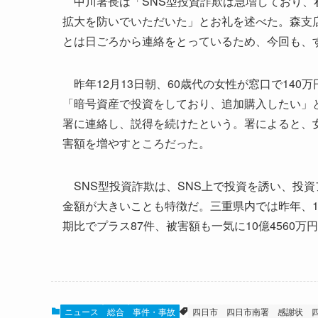
中川署長は「SNS型投資詐欺は急増しており、
拡大を防いでいただいた」とお礼を述べた。森支
とは日ごろから連絡をとっているため、今回も、
昨年12月13日朝、60歳代の女性が窓口で14
「暗号資産で投資をしており、追加購入したい」
署に連絡し、説得を続けたという。署によると、女
害額を増やすところだった。
SNS型投資詐欺は、SNS上で投資を誘い、投
金額が大きいことも特徴だ。三重県内では昨年、11
期比でプラス87件、被害額も一気に10億4560万
ニュース
総合
事件・事故
四日市
四日市南署
感謝状