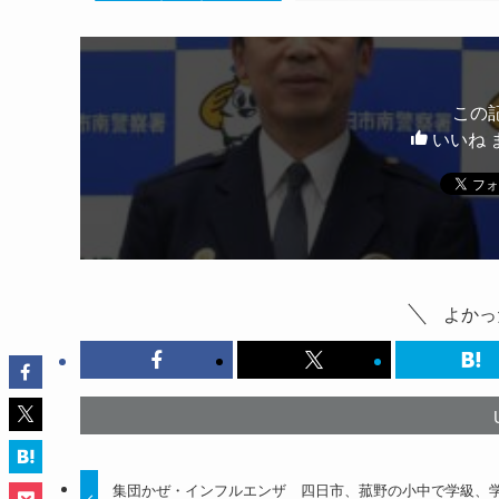
この
いいね 
よかっ
集団かぜ・インフルエンザ 四日市、菰野の小中で学級、