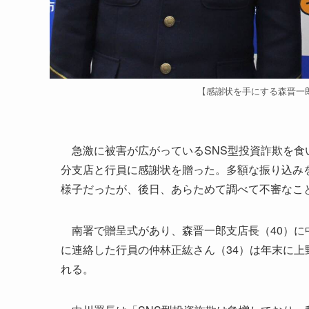
【感謝状を手にする森晋一
急激に被害が広がっているSNS型投資詐欺を食い
分支店と行員に感謝状を贈った。多額な振り込み
様子だったが、後日、あらためて調べて不審なこ
南署で贈呈式があり、森晋一郎支店長（40）に
に連絡した行員の仲林正紘さん（34）は年末に
れる。