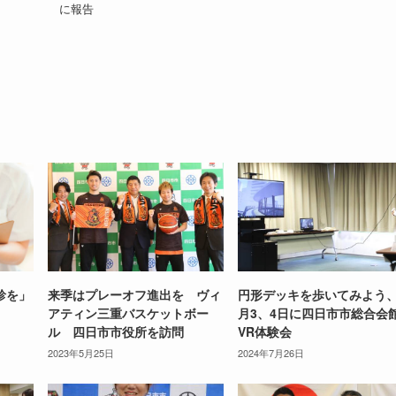
に報告
診を」
来季はプレーオフ進出を ヴィ
円形デッキを歩いてみよう、
アティン三重バスケットボー
月3、4日に四日市市総合会
ル 四日市市役所を訪問
VR体験会
2023年5月25日
2024年7月26日