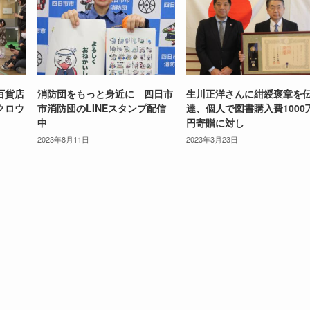
百貨店
消防団をもっと身近に 四日市
生川正洋さんに紺綬褒章を
クロウ
市消防団のLINEスタンプ配信
達、個人で図書購入費1000
中
円寄贈に対し
2023年8月11日
2023年3月23日