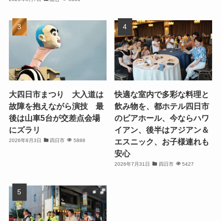
大四日市まつり 大入道は
快適な室内で多彩な料理と
故障を抱えながら演技 最
飲み物を、都ホテル四日市
後は山車5台が交差点会場
のビアホール、今ならハワ
にズラリ
イアン、後半はアジアン＆
エスニック、お子様連れも
2026年8月3日
四日市
5888
安心
2026年7月31日
四日市
5427