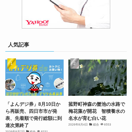
人気記事
「よんデジ券」8月10日か
菰野町神森の蟹池の水路で
ら再販売、四日市市が発
梅花藻が開花 智積養水の
表、先着順で発行総額に到
名水が育む白い花
達次第終了
2026年8月4日
総合
6553
2026年8月7日
総合
8331