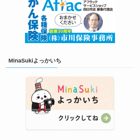
MinaSukiよっかいち