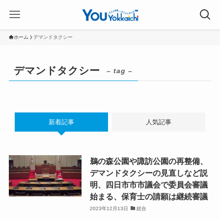
ホーム
デマンドタクシー
デマンドタクシー
– tag –
新着記事
人気記事
鵜の森公園や諏訪公園の再整備、
デマンドタクシーの見直しなど説
明、四日市市市議会で委員会審議
始まる、保育士の請願は継続審議
2023年12月13日
総合