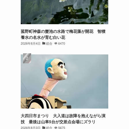
菰野町神森の蟹池の水路で梅花藻が開花 智積
養水の名水が育む白い花
2026年8月4日
総合
6470
大四日市まつり 大入道は故障を抱えながら演
技 最後は山車5台が交差点会場にズラリ
2026年8月3日
総合
5675