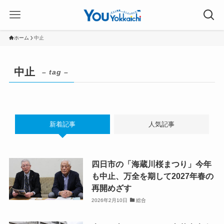
ホーム
中止
中止
– tag –
新着記事
人気記事
四日市の「海蔵川桜まつり」今年
も中止、万全を期して2027年春の
再開めざす
2026年2月10日
総合