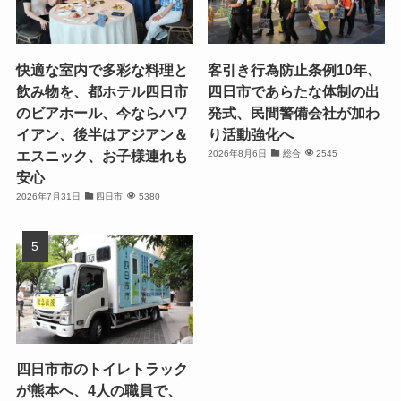
快適な室内で多彩な料理と
客引き行為防止条例10年、
飲み物を、都ホテル四日市
四日市であらたな体制の出
のビアホール、今ならハワ
発式、民間警備会社が加わ
イアン、後半はアジアン＆
り活動強化へ
エスニック、お子様連れも
2026年8月6日
総合
2545
安心
2026年7月31日
四日市
5380
四日市市のトイレトラック
が熊本へ、4人の職員で、