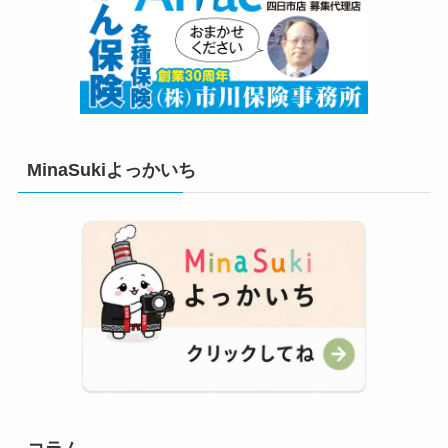
MinaSukiよっかいち