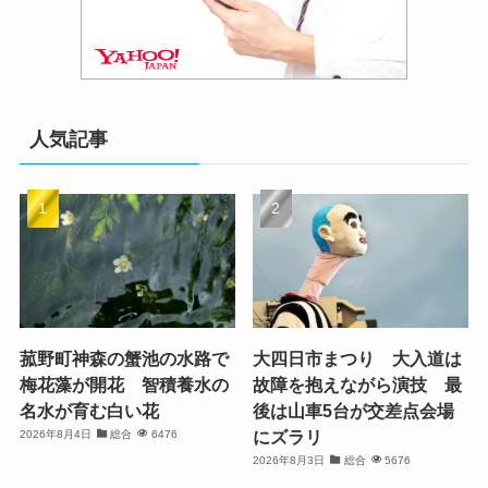
人気記事
菰野町神森の蟹池の水路で
大四日市まつり 大入道は
梅花藻が開花 智積養水の
故障を抱えながら演技 最
名水が育む白い花
後は山車5台が交差点会場
にズラリ
2026年8月4日
総合
6476
2026年8月3日
総合
5676