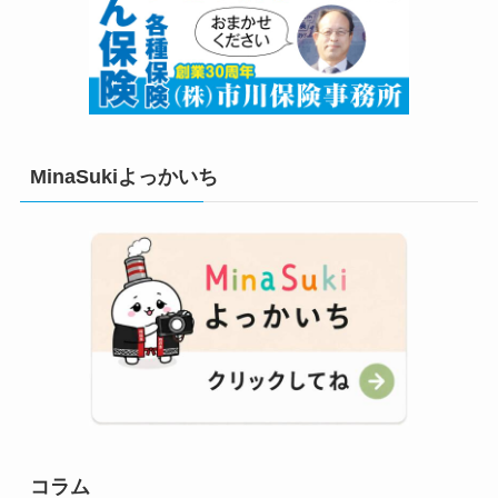
MinaSukiよっかいち
コラム