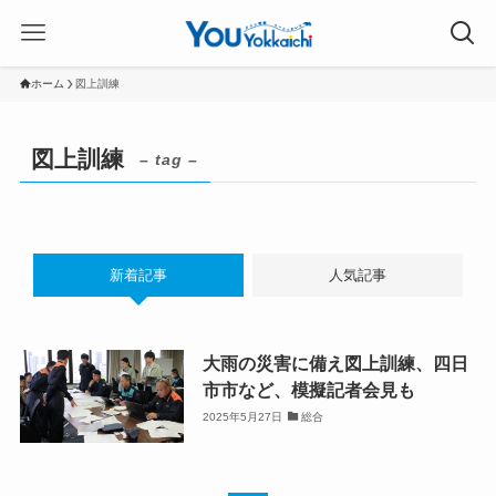
ホーム
図上訓練
図上訓練
– tag –
新着記事
人気記事
大雨の災害に備え図上訓練、四日
市市など、模擬記者会見も
2025年5月27日
総合