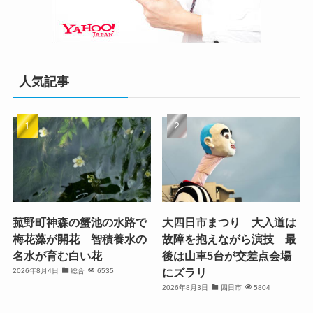
人気記事
菰野町神森の蟹池の水路で
大四日市まつり 大入道は
梅花藻が開花 智積養水の
故障を抱えながら演技 最
名水が育む白い花
後は山車5台が交差点会場
にズラリ
2026年8月4日
総合
6535
2026年8月3日
四日市
5804