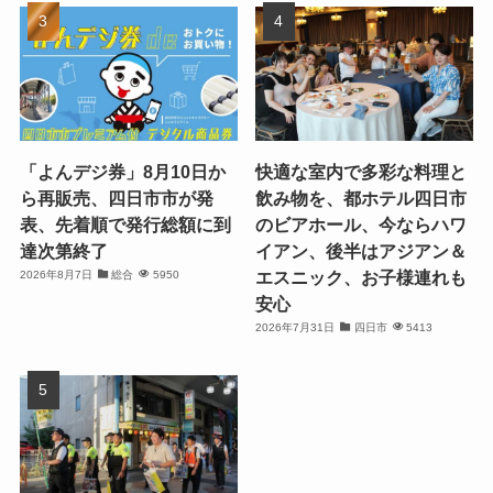
「よんデジ券」8月10日か
快適な室内で多彩な料理と
ら再販売、四日市市が発
飲み物を、都ホテル四日市
表、先着順で発行総額に到
のビアホール、今ならハワ
達次第終了
イアン、後半はアジアン＆
エスニック、お子様連れも
2026年8月7日
総合
5950
安心
2026年7月31日
四日市
5413