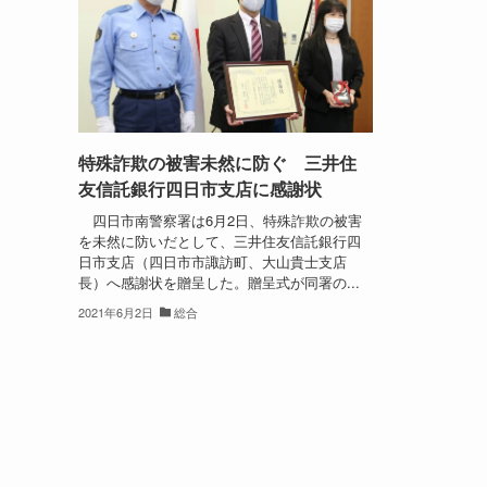
特殊詐欺の被害未然に防ぐ 三井住
友信託銀行四日市支店に感謝状
四日市南警察署は6月2日、特殊詐欺の被害
を未然に防いだとして、三井住友信託銀行四
日市支店（四日市市諏訪町、大山貴士支店
長）へ感謝状を贈呈した。贈呈式が同署の...
2021年6月2日
総合