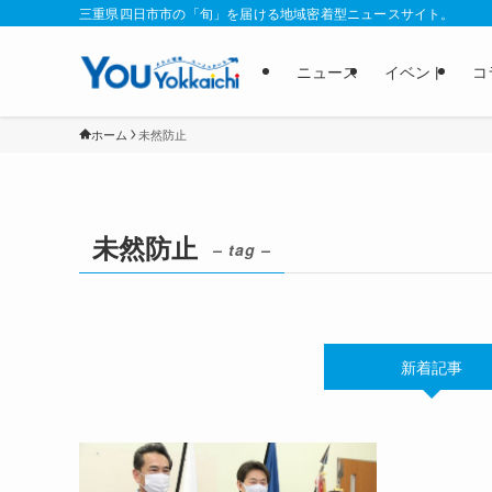
三重県四日市市の「旬」を届ける地域密着型ニュースサイト。
ニュース
イベント
コ
ホーム
未然防止
未然防止
– tag –
新着記事