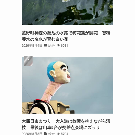
菰野町神森の蟹池の水路で梅花藻が開花 智積
養水の名水が育む白い花
2026年8月4日
総合
6511
大四日市まつり 大入道は故障を抱えながら演
技 最後は山車5台が交差点会場にズラリ
2026年8月3日
総合
5794