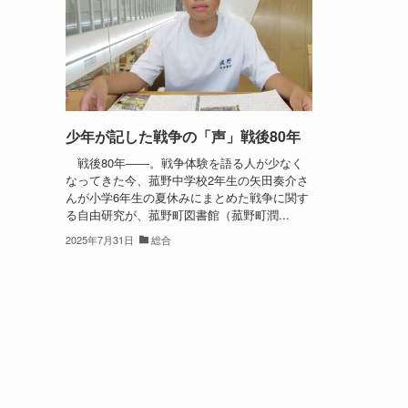
少年が記した戦争の「声」戦後80年
戦後80年――。戦争体験を語る人が少なく
なってきた今、菰野中学校2年生の矢田奏介さ
んが小学6年生の夏休みにまとめた戦争に関す
る自由研究が、菰野町図書館（菰野町潤...
2025年7月31日
総合