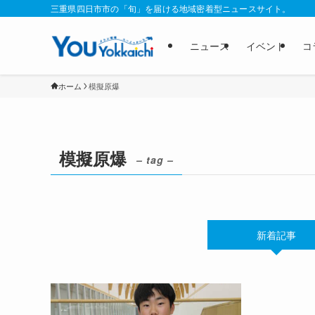
三重県四日市市の「旬」を届ける地域密着型ニュースサイト。
ニュース
イベント
コ
ホーム
模擬原爆
模擬原爆
– tag –
新着記事