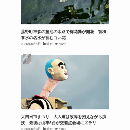
菰野町神森の蟹池の水路で梅花藻が開花 智積
養水の名水が育む白い花
2026年8月4日
総合
5529
大四日市まつり 大入道は故障を抱えながら演
技 最後は山車5台が交差点会場にズラリ
2026年8月3日
総合
5453