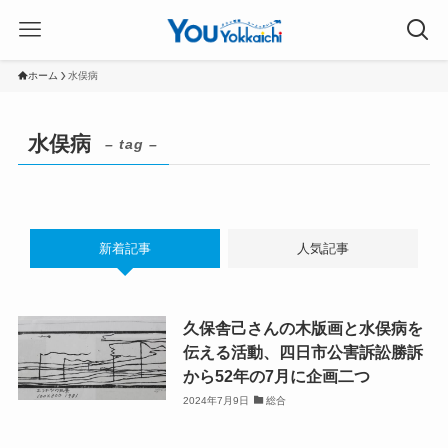
ホーム
水俣病
水俣病
– tag –
新着記事
人気記事
久保舎己さんの木版画と水俣病を
伝える活動、四日市公害訴訟勝訴
から52年の7月に企画二つ
2024年7月9日
総合