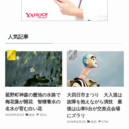
人気記事
菰野町神森の蟹池の水路で
大四日市まつり 大入道は
梅花藻が開花 智積養水の
故障を抱えながら演技 最
名水が育む白い花
後は山車5台が交差点会場
にズラリ
2026年8月4日
総合
6511
2026年8月3日
総合
5794