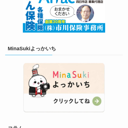
MinaSukiよっかいち