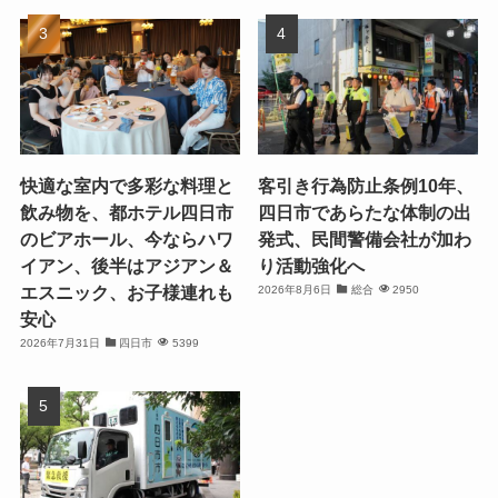
快適な室内で多彩な料理と
客引き行為防止条例10年、
飲み物を、都ホテル四日市
四日市であらたな体制の出
のビアホール、今ならハワ
発式、民間警備会社が加わ
イアン、後半はアジアン＆
り活動強化へ
エスニック、お子様連れも
2026年8月6日
総合
2950
安心
2026年7月31日
四日市
5399